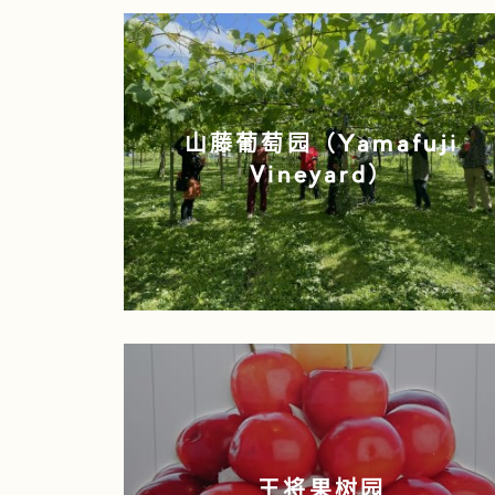
山藤葡萄园（Yamafuji
Vineyard）
王将果树园