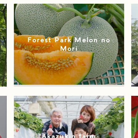
Forest Park Melon no
Mori
Akazukin farm