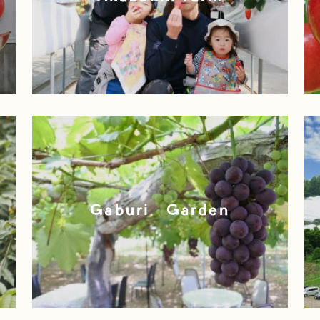
观
Gaburi Garden