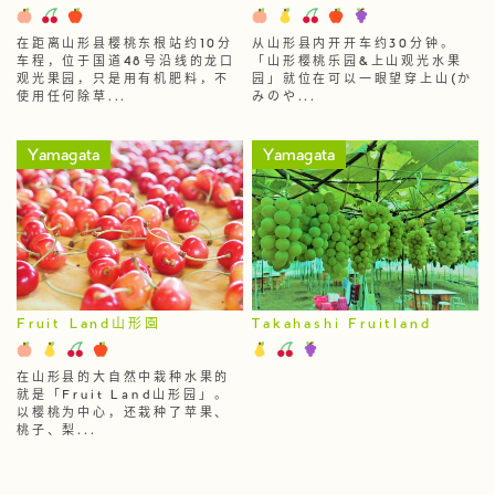
在距离山形县樱桃东根站约10分
从山形县内开开车约30分钟。
车程，位于国道48号沿线的龙口
「山形樱桃乐园&上山观光水果
观光果园，只是用有机肥料，不
园」就位在可以一眼望穿上山(か
使用任何除草...
みのや...
Yamagata
Yamagata
Fruit Land山形園
Takahashi Fruitland
在山形县的大自然中栽种水果的
就是「Fruit Land山形园」。
以樱桃为中心，还栽种了苹果、
桃子、梨...