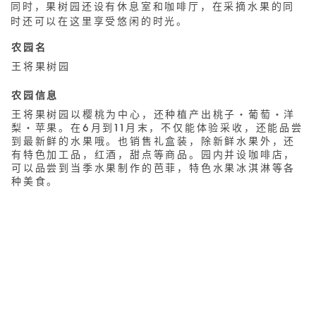
同时，果树园还设有休息室和咖啡厅，在采摘水果的同
时还可以在这里享受悠闲的时光。
农园名
王将果树园
农园信息
王将果树园以樱桃为中心，还种植产出桃子・葡萄・洋
梨・苹果。在6月到11月末，不仅能体验采收，还能品尝
到最新鲜的水果哦。也销售礼盒装，除新鲜水果外，还
有特色加工品，红酒，甜点等商品。园内并设咖啡店，
可以品尝到当季水果制作的芭菲，特色水果冰淇淋等各
种美食。