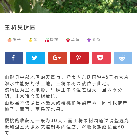
王将果树园
桃子
梨
樱桃
草莓
葡萄
山形县中部地区的天童市，沿市内东侧国道48号有大片
渗水性能好的砂土地，王将果树园就位于此地。
该地区为盆地地形，早晚正午的温差极大，且四季分
明，非常适合果树栽培。
山形县不仅是日本最大的樱桃和洋梨产地，同时也盛产
桃子，葡萄，苹果等水果。
樱桃的收获期一般为30天，而王将果树园通过调整遮光
板和温室大棚膜来控制棚内温度，将收获期延长至60
天。