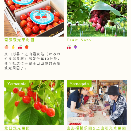
斋藤观光果树园
Fruit Sato
从山形县上之山温泉站（かみの
やま温泉駅）出发坐车10分钟，
便可抵达位于藏王山山麓的斋藤
观光果园了。...
Yamagata
Yamagata
龙口观光果园
山形樱桃乐园&上山观光水果园