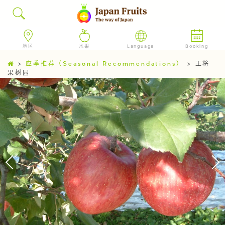
地区
水果
Language
Booking
>
应季推荐（Seasonal Recommendations）
>
王将
果树园