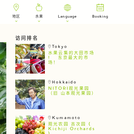
地区
水果
Language
Booking
访问排名
Tokyo
水果云集的大田市场
! 东京最大的市
场！
Hokkaido
NITORI观光果园
（旧 山本观光果园）
Kumamoto
观光农园 吉次园 (
Kichiji Orchards