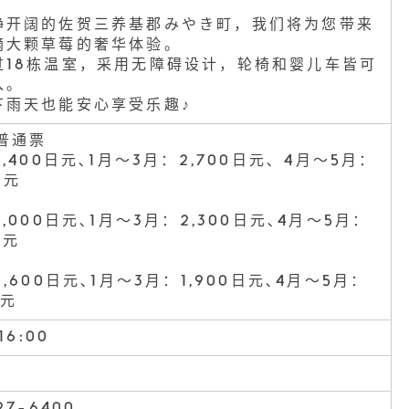
静开阔的佐贺三养基郡みやき町，我们将为您带来
摘大颗草莓的奢华体验。
过18栋温室，采用无障碍设计，轮椅和婴儿车皆可
入。
下雨天也能安心享受乐趣♪
 普通票
3,400日元､1月～3月：2,700日元､ 4月～5月：
日元
3,000日元､1月～3月：2,300日元､4月～5月：
日元
2,600日元､1月～3月：1,900日元､4月～5月：
日元
16:00
27-6400