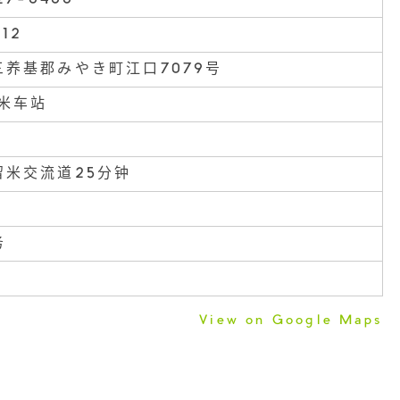
112
三养基郡みやき町江口7079号
留米车站
留米交流道25分钟
务
View on Google Maps