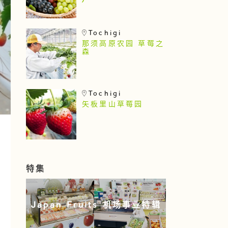
)
Tochigi
那须高原农园 草莓之
森
Tochigi
矢板里山草莓园
特集
Japan Fruits 机场事业特辑