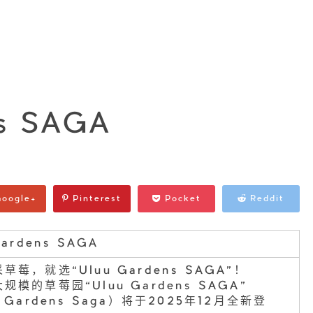
ns SAGA
oogle+
Pinterest
Pocket
Reddit
Gardens SAGA
草莓，就选“Uluu Gardens SAGA”！
规模的草莓园“Uluu Gardens SAGA”
u Gardens Saga）将于2025年12月全新登