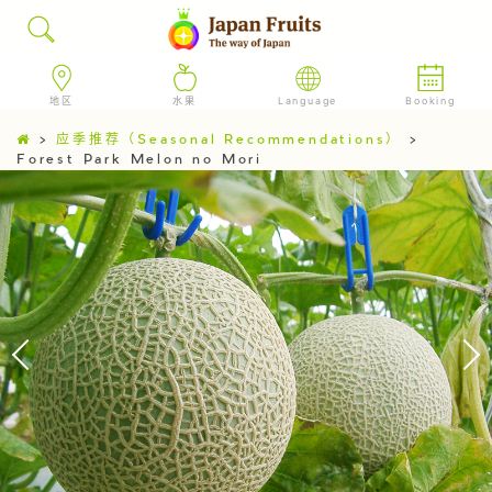
地区
水果
Language
Booking
>
应季推荐（Seasonal Recommendations）
>
Forest Park Melon no Mori