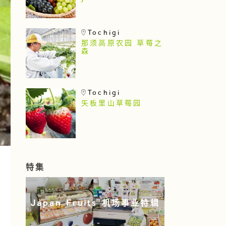
)
Tochigi
那须高原农园 草莓之
森
Tochigi
矢板里山草莓园
特集
Japan Fruits 机场事业特辑