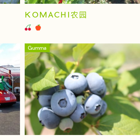
KOMACHI农园
Gumma