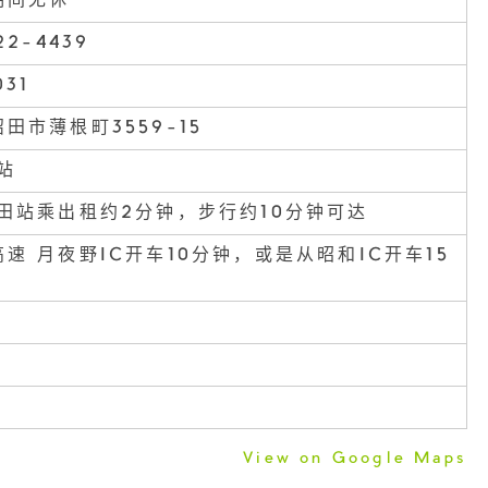
期间无休
22-4439
031
田市薄根町3559-15
站
沼田站乘出租约2分钟，步行约10分钟可达
速 月夜野IC开车10分钟，或是从昭和IC开车15
View on Google Maps