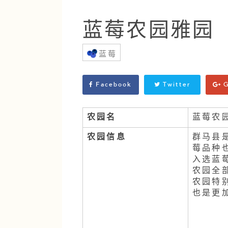
蓝莓农园雅园
蓝莓
Facebook
Twitter
G
农园名
蓝莓农
农园信息
群马县
莓品种
入选蓝
农园全
农园特
也是更