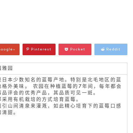
oogle+
Pinterest
Pocket
Reddit
园雅园
是日本少数知名的蓝莓产地。特别是北毛地区的蓝
也格外美味。 农园在种植蓝莓的7年间，每年都会
莓品评会的优秀产品，其品质可见一斑。
部采用有机栽培的方式培育蓝莓。
别引山间清泉来灌溉，如此精心培育下的蓝莓口感
加清甜。