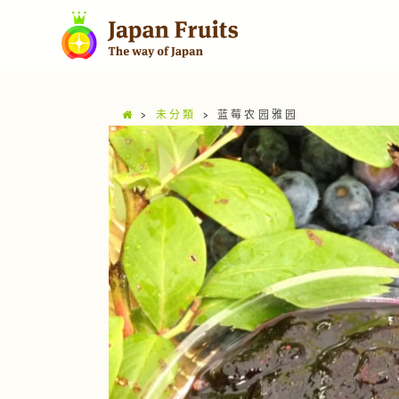
>
未分類
>
蓝莓农园雅园