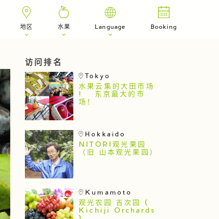
地区
水果
Language
Booking
访问排名
Tokyo
水果云集的大田市场
! 东京最大的市
场！
Hokkaido
NITORI观光果园
（旧 山本观光果园）
Kumamoto
观光农园 吉次园 (
Kichiji Orchards