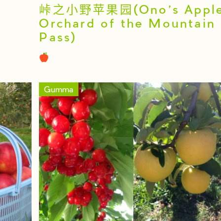
峠之小野苹果园(Ono’s Appl
Orchard of the Mountain
Pass)
Gumma