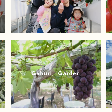
观
Gaburi Garden