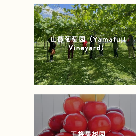
山藤葡萄园（Yamafuji
Vineyard）
王将果树园