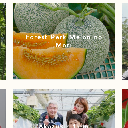
Forest Park Melon no
Mori
Akazukin farm