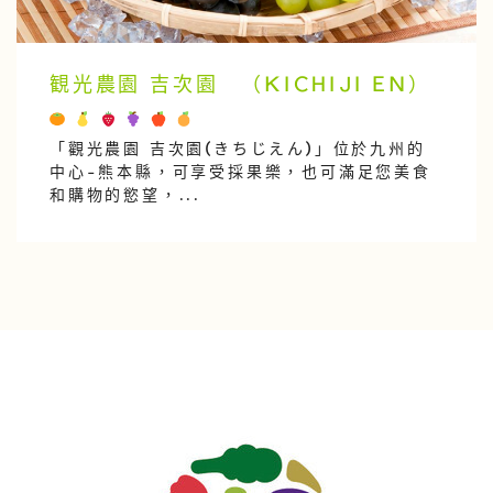
観光農園 吉次園 （KICHIJI EN）
「觀光農園 吉次園(きちじえん)」位於九州的
中心-熊本縣，可享受採果樂，也可滿足您美食
和購物的慾望，...