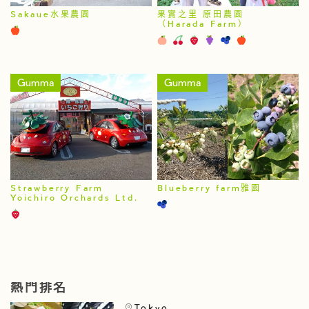
Sakaue水果農園
果實之里 原田農園
（Harada Farm）
Gumma
Gumma
Strawberry Farm
Blueberry farm雅園
Yoichiro Orchards Ltd.
熱門排名
Tokyo