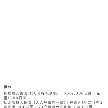
價位
採櫻桃入園費 (30分鐘吃到飽)：大人2,000日圓、兒
童1,100日圓
採水蜜桃入園費 (大人兒童均一價)：在園內吃1顆且帶2
顆回家 900日圓／30分鐘園內吃到飽 1,500日圓