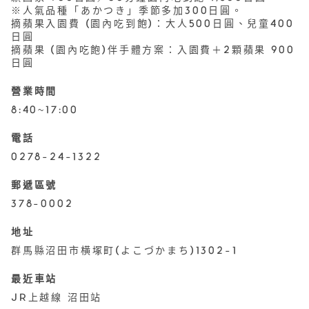
※人氣品種「あかつき」季節多加300日圓。
摘蘋果入園費 (園內吃到飽)：大人500日圓、兒童400
日圓
摘蘋果 (園內吃飽)伴手體方案：入園費＋2顆蘋果 900
日圓
營業時間
8:40~17:00
電話
0278-24-1322
郵遞區號
378-0002
地址
群馬縣沼田市横塚町(よこづかまち)1302-1
最近車站
JR上越線 沼田站