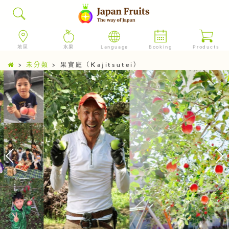
地區
水果
Language
Booking
Products
>
未分類
>
果實庭（Kajitsutei）