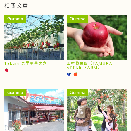
相關文章
Gumma
Gumma
Takumi之里草莓之家
田村蘋果園（TAMURA
APPLE FARM）
Gumma
Gumma