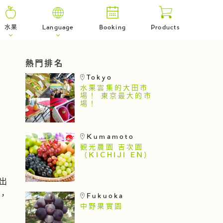
水果
Language
Booking
Products
熱門排名
Tokyo
水果雲集的大田市
場！ 東京最大的市
場！
Kumamoto
観光農園 吉次園
（KICHIJI EN）
出
，
Fukuoka
中野果實園