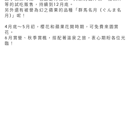
等的試吃販售，持續到12月底。
另外還有被譽為幻之蘋果的品種「群馬名月 (ぐんま名
月)」呢！
4月底〜5月初，櫻花和蘋果花開時期，可免費來園賞
花。
6月賞螢、秋季賞楓，搭配著溫泉之旅，衷心期盼各位光
臨！