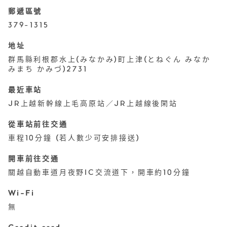
郵遞區號
379-1315
地址
群馬縣利根郡水上(みなかみ)町上津(とねぐん みなか
みまち かみづ)2731
最近車站
JR上越新幹線上毛高原站／JR上越線後閑站
從車站前往交通
車程10分鐘 (若人數少可安排接送)
開車前往交通
關越自動車道月夜野IC交流道下，開車約10分鐘
Wi-Fi
無