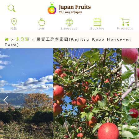
地區
水果
Language
Booking
Products
>
未分類
>
果實工房本家園(Kajitsu Kobo Honke-en
Farm)