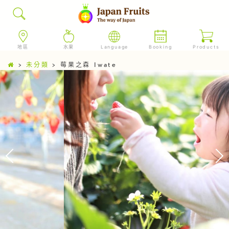
地區
水果
Language
Booking
Products
>
未分類
>
莓果之森 Iwate