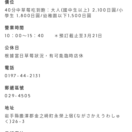
價位
40分中草莓吃到飽：大人(國中生以上) 2,100日圓/小
學生 1,800日圓/幼稚園以下1,500日圓
營業時間
10：00～15：40 ＊預訂截止至3月21日
公休日
根據當日草莓狀況，有可能臨時店休
電話
0197-44-2131
郵遞區號
029-4505
地址
岩手縣膽澤郡金之崎町永榮上宿(ながさかえうわしゅ
く)26-3