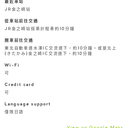
最近車站
JR金之崎站
從車站前往交通
JR金之崎站搭乘計程車約10分鐘
開車前往交通
東北自動車道水澤IC交流道下，約10分鐘。或是北上
(きたかみ)金之崎IC交流道下，約10分鐘
Wi-Fi
可
Credit card
可
Language support
僅限日語
View on Google Maps