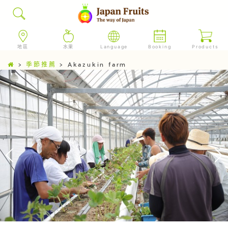
地區
水果
Language
Booking
Products
>
季節推薦
>
Akazukin farm