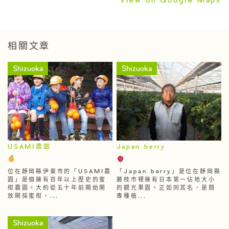
View on Google Maps
相關文章
Shizuoka
Shizuoka
USAMI農園
Japan berry
位在靜岡縣伊東市的「USAMI農
「Japan berry」是位在靜岡縣
園」是個擁有百年以上歷史的蜜
藤枝市裡擁有日本第一佔地大小
柑農園。大約從五十年前開始開
的觀光果園。正如同其名，是間
放開採蜜柑，...
專種植...
Shizuoka