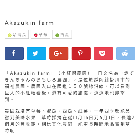
Akazukin farm
哈密瓜
草莓
西瓜
「Akazukin farm」（小紅帽農園），日文名為「赤ず
きんちゃんのおもしろ農園」，是位於靜岡縣掛川市的
福祉農園。農園入口在國道１５０號線沿線，可以看到
巨大的小紅帽看板，還有可愛的旗幟，遠遠地也能望
到。
農園栽培有草莓、蜜瓜、西瓜、紅薯，一年四季都能品
嘗到美味水果。草莓採摘在從11月15日到6月1日，長達7
個月的豐收期，相比其他農園，能更長時間地品嘗到草
莓呢。