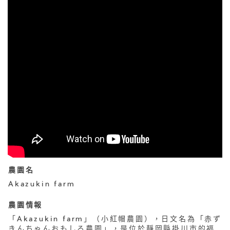
農園名
Akazukin farm
農園情報
「Akazukin farm」（小紅帽農園），日文名為「赤ず
きんちゃんおもしろ農園」，是位於靜岡縣掛川市的福