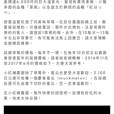
面積達6,000坪的巨大溫室內，栽培有果肉柔軟、少酸
多甜的品種「章姫」以及誕生於靜岡的品種「紅ほっ
ぺ」。
想要品嘗紅透了的美味草莓，在前往農園採摘之前，需
要提前預約。可通過電話、郵件方式預約，注意用郵件
預約的客人，請提前1周預約哦。此外，在10點半～13點
半左右非常繁忙，有可能無法馬上回應您，請大家理解
並避開高峰期。
採摘草莓的價格，每年不一樣。在毎年10月初左右農園
會發表當年的採摘價格，請查詢官網瞭解。2016年11月
到2017年6月的價格如下。方便大家參考。
小紅帽農園除了草莓外，蜜瓜也更受大家歡迎。2,100
日元便可收穫一個麝香蜜瓜（muskmelon），在採摘
前還可先品嘗下切好的蜜瓜，您一定會喜歡的。
在小紅帽農園，製作快樂的回憶吧～這裡有好吃的水
果，快來大快朵頤！