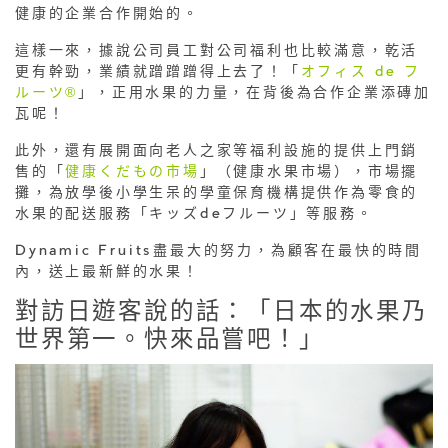
健康的企業合作開始的。
這樣一來，據說公司員工對公司福利也比較滿意，乾活
更有幹勁，業績就蹭蹭蹭得上去了！「
オフィス de フ
ルーツ®
」，正用水果的力量，在背後為合作企業添磚加
瓦呢！
此外，還有展開面向老人之家等福利設施的提供上門銷
售的「
健康くだもの市場
」（健康水果市場），市場擺
攤，為放學後小學生呆的學童保育機構提供作為零食的
水果的配送服務「キッズdeフルーツ」等服務。
Dynamic Fruits盡最大的努力，為顧客在最快的時間
內，送上最新鮮的水果！
對訪日遊客說的話：「日本的水果乃
世界第一。快來品嘗吧！」