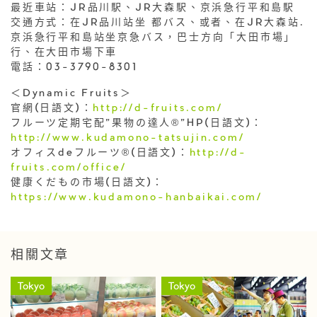
最近車站：JR品川駅、JR大森駅、京浜急行平和島駅
交通方式：在JR品川站坐 都バス、或者、在JR大森站·
京浜急行平和島站坐京急バス，巴士方向「大田市場」
行、在大田市場下車
電話：03-3790-8301
＜Dynamic Fruits＞
官網(日語文)：
http://d-fruits.com/
フルーツ定期宅配”果物の達人®”HP(日語文)：
http://www.kudamono-tatsujin.com/
オフィスdeフルーツ®(日語文)：
http://d-
fruits.com/office/
健康くだもの市場(日語文)：
https://www.kudamono-hanbaikai.com/
相關文章
Tokyo
Tokyo