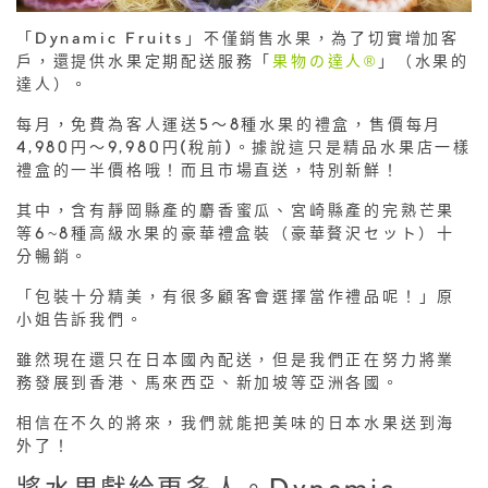
「Dynamic Fruits」不僅銷售水果，為了切實增加客
戶，還提供水果定期配送服務「
果物の達人®
」（水果的
達人）。
每月，免費為客人運送5～8種水果的禮盒，售價每月
4,980円～9,980円(稅前)。據說這只是精品水果店一樣
禮盒的一半價格哦！而且市場直送，特別新鮮！
其中，含有靜岡縣產的麝香蜜瓜、宮崎縣產的完熟芒果
等6~8種高級水果的豪華禮盒裝（豪華贅沢セット）十
分暢銷。
「包裝十分精美，有很多顧客會選擇當作禮品呢！」原
小姐告訴我們。
雖然現在還只在日本國內配送，但是我們正在努力將業
務發展到香港、馬來西亞、新加坡等亞洲各國。
相信在不久的將來，我們就能把美味的日本水果送到海
外了！