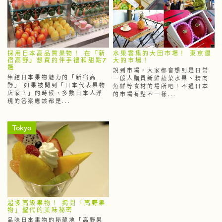
採用日本高品質果物！ 在「新
水果雲集的大田市場！ 東京最
宿高野」想買的伴手禮和甜點7
大的市場！
選
說到市場，大家都會想到是日常
集結日本果物魅力的「新宿高
一般人購買新鮮蔬菜水果、精肉
野」 如果被問到「日本代表果物
魚鮮等食材的場所吧！不過日本
店家？」的時候，多數日本人浮
的市場有點不一樣...
現的答案應該都是...
Tokyo
超多高級果物！ 揭開「高野果
物」聖代的美味秘密
品味日本果物的秘藏地「高野果