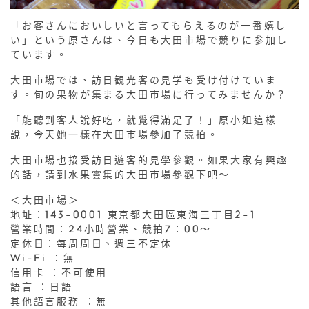
「お客さんにおいしいと言ってもらえるのが一番嬉し
い」という原さんは、今日も大田市場で競りに参加し
ています。
大田市場では、訪日観光客の見学も受け付けていま
す。旬の果物が集まる大田市場に行ってみませんか？
「能聽到客人說好吃，就覺得滿足了！」原小姐這樣
說，今天她一樣在大田市場參加了競拍。
大田市場也接受訪日遊客的見學參觀。如果大家有興趣
的話，請到水果雲集的大田市場參觀下吧～
＜大田市場＞
地址：143-0001 東京都大田區東海三丁目2-1
營業時間：24小時營業、競拍7：00～
定休日：每周周日、週三不定休
Wi-Fi ：無
信用卡 ：不可使用
語言 ：日語
其他語言服務 ：無