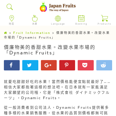
地區
水果
Language
Booking
Products
>
Fruit Information
>
價廉物美的香甜水果。改變水果
市場的「Dynamic Fruits」
價廉物美的香甜水果。改變水果市場的
「Dynamic Fruits」
就愛吃甜甜好吃的水果！當然價格能便宜點就最好了……
相信大家都抱著這樣的想法吧。在日本就有一家能滿足
大家願望的公司哦，它是「株式會社 ダイナミックフル
ーツ」，Dynamic Fruits。
從一般消費者到公司法人，Dynamic Fruits提供著多
種多樣的水果銷售服務，從水果的品質到價格都無可挑