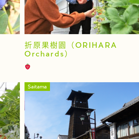
折原果樹園（ORIHARA
Orchards）
Saitama