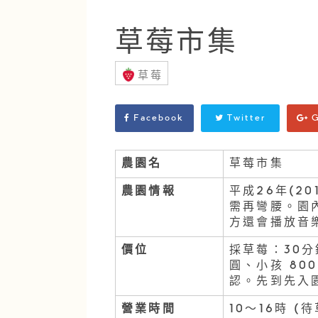
草莓市集
草莓
Facebook
Twitter
G
農園名
草莓市集
農園情報
平成26年(2
需再彎腰。園
方還會播放音
價位
採草莓：30分
圓、小孩 80
認。先到先入
營業時間
10〜16時 