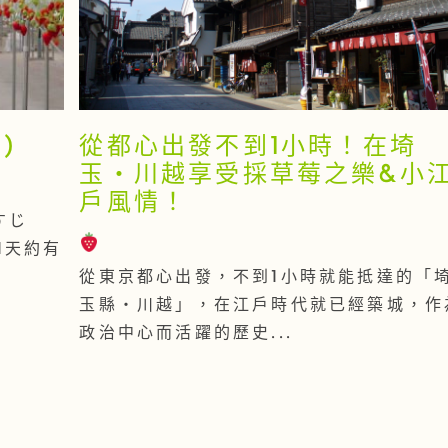
)
從都心出發不到1小時！在埼
玉・川越享受採草莓之樂&小
戶風情！
すじ
1天約有
從東京都心出發，不到1小時就能抵達的「
玉縣・川越」，在江戶時代就已經築城，作
政治中心而活躍的歷史...