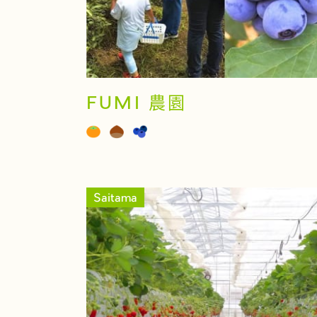
FUMI 農園
Saitama