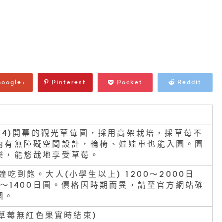
oogle+
Pinterest
Pocket
Reddit
014)開幕的觀光草莓圓，採用高架栽培，採草莓不
內有無障礙空間設計，輪椅、娃娃車也能入園。園
樂，能悠哉地享受草莓。
鐘吃到飽。大人(小學生以上) 1200〜2000日
0〜1400日圓。價格因時期而異，請至官方網站確
園。
(待草莓無紅色果實時結束)