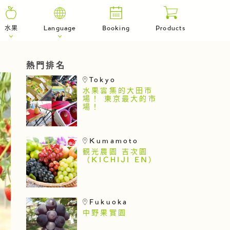
水果
Language
Booking
Products
熱門排名
Tokyo
水果雲集的大田市
場！ 東京最大的市
場！
Kumamoto
観光農園 吉次園
（KICHIJI EN）
Fukuoka
中野果實園