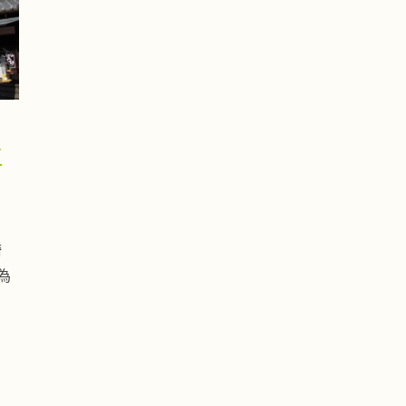
江
埼
為