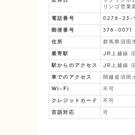
定休日
サクランボ
リンゴ営業期
電話番号
0278-23-
郵便番号
378-0071
住所
群馬県沼田市
最寄駅
JR上越線 
駅からのアクセス
JR上越線 
車でのアクセス
関越道沼田
Wi-Fi
不可
クレジットカード
不可
言語対応
可