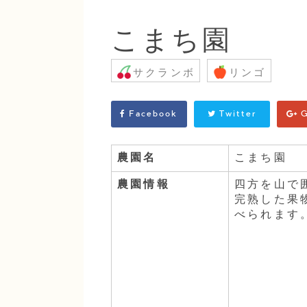
こまち園
サクランボ
リンゴ
Facebook
Twitter
G
農園名
こまち園
農園情報
四方を山で
完熟した果
べられます