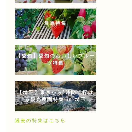
群馬特集
【愛知】愛知のおいしいフルー
ツ特集
【埼玉】東京から1時間で行け
る観光農園特集 in 埼玉
過去の特集はこちら