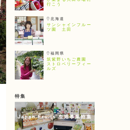
が集まる大田市場に
行こう
北海道
サンシャインフルー
ツ園 土田
福岡県
筑紫野いちご農園
ストロベリーフィー
ルズ
特集
Japan Fruits 空港事業特集