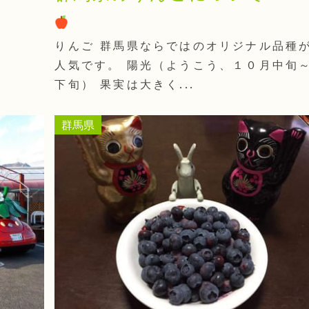
りんご 群馬県ならではのオリジナル品種
人気です。 陽光（ようこう、１０月中旬
下旬） 果実は大きく...
群馬県