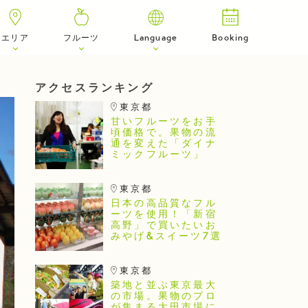
エリア
フルーツ
Language
Booking
アクセスランキング
東京都
甘いフルーツをお手
頃価格で。果物の流
通を変えた「ダイナ
ミックフルーツ」
東京都
日本の高品質なフル
ーツを使用！「新宿
高野」で買いたいお
みやげ&スイーツ7選
東京都
築地と並ぶ東京最大
の市場。果物のプロ