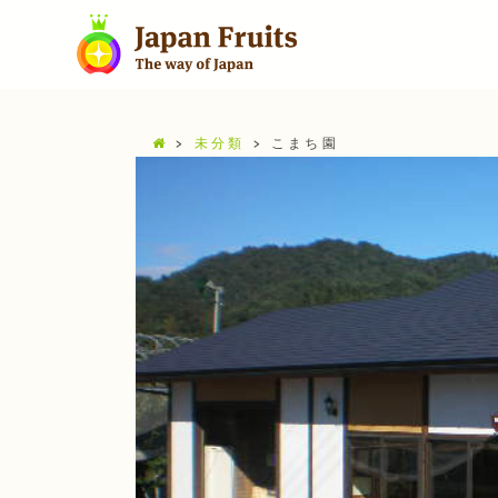
>
未分類
>
こまち園