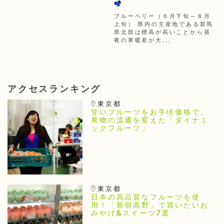
ブルーベリー（６月下旬～８月
上旬） 県内の主産地である群馬
県北部は標高が高いことから昼
夜の寒暖差が大...
アクセスランキング
東京都
甘いフルーツをお手頃価格で。
果物の流通を変えた「ダイナミ
ックフルーツ」
東京都
日本の高品質なフルーツを使
用！「新宿高野」で買いたいお
みやげ&スイーツ7選