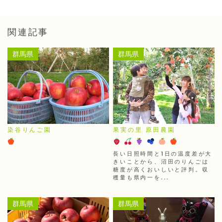
関連記事
群馬県
群馬県
染谷りんご園
果実の里 原田農園
長い日照時間と1日の温度差が大
きいことから、沼田のりんごは
糖度が高くおいしいと評判。収
穫量も県内一を...
群馬県
群馬県