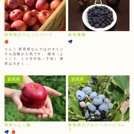
群馬県のりんごについて
角田農園
りんご 群馬県ならではのオリジ
ナル品種が人気です。 陽光（よ
うこう、１０月中旬～下旬） 果
実は大きく...
群馬県
群馬県
田村りんご園
群馬県のブルーベリーについ
て