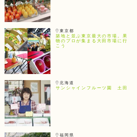
東京都
築地と並ぶ東京最大の市場。果
物のプロが集まる大田市場に行
こう
北海道
サンシャインフルーツ園 土田
福岡県