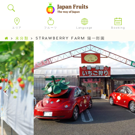
エリア
フルーツ
Language
Booking
>
未分類
>
STRAWBERRY FARM 陽一郎園