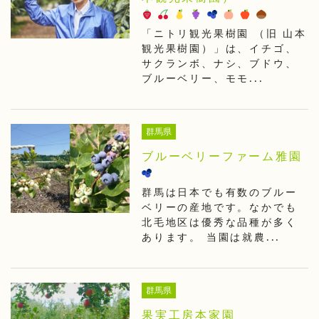
「ニトリ観光果樹園 （旧 山本
観光果樹園）」は、イチゴ、
サクランボ、ナシ、ブドウ、
ブルーベリー、モモ...
群馬県
ブルーベリーファーム雅園
群馬は日本でも有数のブルー
ベリーの産地です。なかでも
北毛地区は優秀な品種が多く
あります。 当園は就農...
群馬県
果実工房本家園