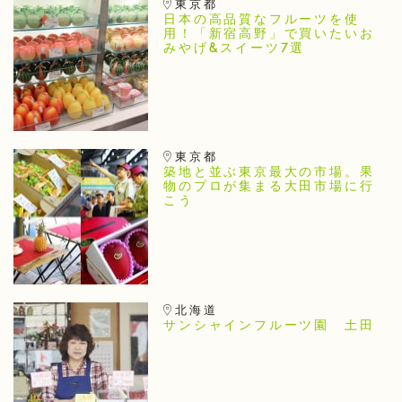
東京都
日本の高品質なフルーツを使
用！「新宿高野」で買いたいお
みやげ&スイーツ7選
東京都
築地と並ぶ東京最大の市場。果
物のプロが集まる大田市場に行
こう
北海道
サンシャインフルーツ園 土田