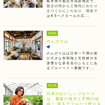
栃木県宇都宮市清原地区で、
祖父の代から三世代にわたり
土づくりにこだわり、現在で
は4.5ヘクタールの広...
長崎県
のんびり山
のんびり山は日本一干満の差
が大きな有明海と天然林や水
源豊かな多良岳のふもとにあ
るブルーベリー農園です...
埼玉県
日本のおいしいフルーツ
は、農家の努力と手間の結
晶！ 埼玉でフルーツ狩り＆