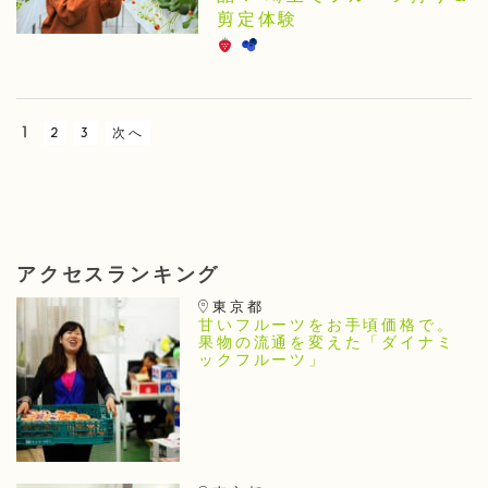
剪定体験
1
2
3
次へ
アクセスランキング
東京都
甘いフルーツをお手頃価格で。
果物の流通を変えた「ダイナミ
ックフルーツ」