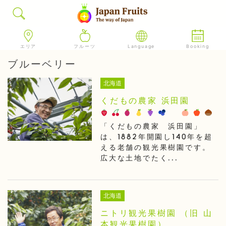
エリア
フルーツ
Language
Booking
ブルーベリー
北海道
くだもの農家 浜田園
「くだもの農家 浜田園」
は、1882年開園し140年を超
える老舗の観光果樹園です。
広大な土地でたく...
北海道
ニトリ観光果樹園 （旧 山
本観光果樹園）