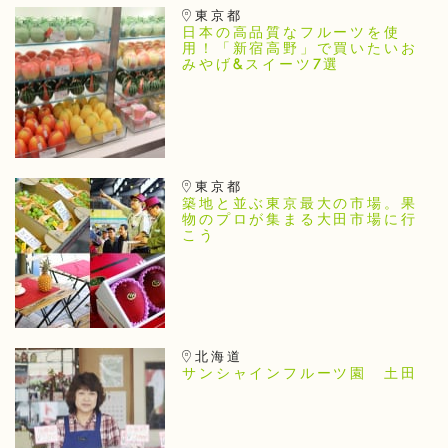
東京都
日本の高品質なフルーツを使
用！「新宿高野」で買いたいお
みやげ&スイーツ7選
東京都
築地と並ぶ東京最大の市場。果
物のプロが集まる大田市場に行
こう
北海道
サンシャインフルーツ園 土田