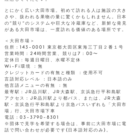
とにかく広い大田市場。初めて訪れる人は施設の大き
さや、扱われる果物の量に驚くかもしれません。日本
の”競り”のシステムや巨大な冷蔵庫など、新鮮な発見
がある大田市場は、一度訪れる価値のある場所です。
＜大田市場＞
住所：143-0001 東京都大田区東海三丁目２番１号
営業時間：24時間営業、競りは7：00〜
定休日：毎週日曜日、水曜不定休
Wi-Fi環境 ：無
クレジットカードの有無と種類 ：使用不可
言語対応レベル ：日本語のみ
他言語メニューの有無 ：無
最寄駅：JR品川駅、JR大森駅、京浜急行平和島駅
アクセス：JR品川駅より都バス、または、JR大森
駅・京浜急行平和島駅より京急バスいずれも「大田市
場」行、大田市場下車
電話：03-3790-8301
※団体で見学を希望する場合は、事前に大田市場に電
話で問い合わせが必要です(日本語対応のみ)。