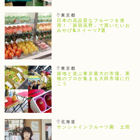
東京都
日本の高品質なフルーツを使
用！「新宿高野」で買いたいお
みやげ&スイーツ7選
東京都
築地と並ぶ東京最大の市場。果
物のプロが集まる大田市場に行
こう
北海道
サンシャインフルーツ園 土田