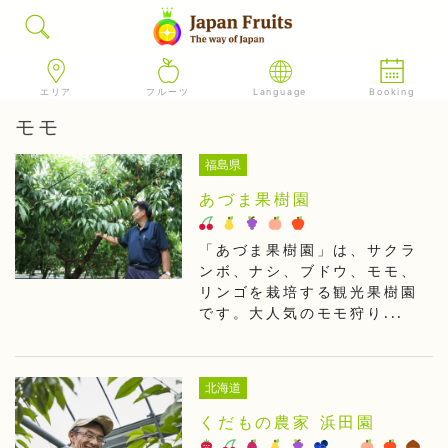
エリア
フルーツ
Language
Booking
モモ
福島県
あづま果樹園
「あづま果樹園」は、サクラ
ンボ、ナシ、ブドウ、モモ、
リンゴを栽培する観光果樹園
です。大人気のモモ狩り...
北海道
くだもの農家 浜田園