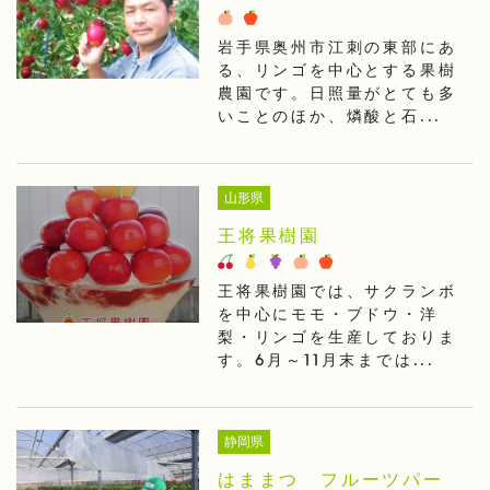
岩手県奥州市江刺の東部にあ
る、リンゴを中心とする果樹
農園です。日照量がとても多
いことのほか、燐酸と石...
山形県
王将果樹園
王将果樹園では、サクランボ
を中心にモモ・ブドウ・洋
梨・リンゴを生産しておりま
す。6月～11月末までは...
静岡県
はままつ フルーツパー