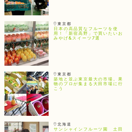
東京都
日本の高品質なフルーツを使
用！「新宿高野」で買いたいお
みやげ&スイーツ7選
東京都
築地と並ぶ東京最大の市場。果
物のプロが集まる大田市場に行
こう
北海道
サンシャインフルーツ園 土田