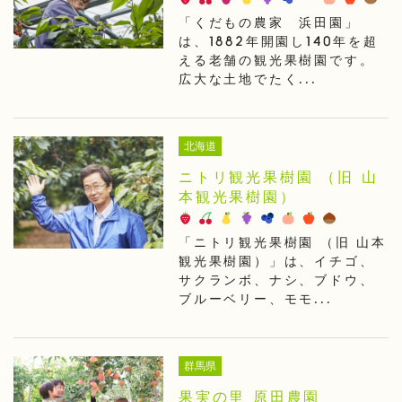
「くだもの農家 浜田園」
は、1882年開園し140年を超
える老舗の観光果樹園です。
広大な土地でたく...
北海道
ニトリ観光果樹園 （旧 山
本観光果樹園）
「ニトリ観光果樹園 （旧 山本
観光果樹園）」は、イチゴ、
サクランボ、ナシ、ブドウ、
ブルーベリー、モモ...
群馬県
果実の里 原田農園