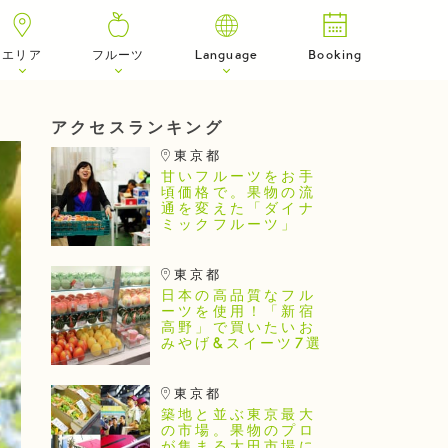
エリア
フルーツ
Language
Booking
アクセスランキング
東京都
甘いフルーツをお手
頃価格で。果物の流
通を変えた「ダイナ
ミックフルーツ」
東京都
日本の高品質なフル
ーツを使用！「新宿
高野」で買いたいお
みやげ&スイーツ7選
東京都
築地と並ぶ東京最大
の市場。果物のプロ