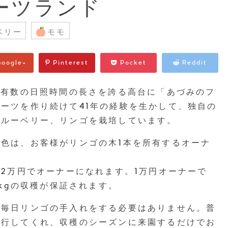
ーツランド
ベリー
モモ
oogle+
Pinterest
Pocket
Reddit
本有数の日照時間の長さを誇る高台に「あづみのフ
ーツを作り続けて41年の経験を生かして、独自の
ブルーベリー、リンゴを栽培しています。
色は、お客様がリンゴの木1本を所有するオーナ
ら2万円でオーナーになれます。1万円オーナーで
0kgの収穫が保証されます。
、毎日リンゴの手入れをする必要はありません。普
代行してくれ、収穫のシーズンに来園するだけでお