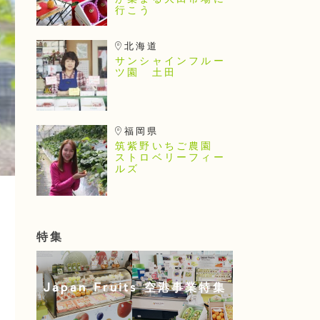
が集まる大田市場に
行こう
北海道
サンシャインフルー
ツ園 土田
福岡県
筑紫野いちご農園
ストロベリーフィー
ルズ
特集
Japan Fruits 空港事業特集