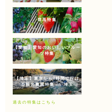
群馬特集
【愛知】愛知のおいしいフルー
ツ特集
【埼玉】東京から1時間で行け
る観光農園特集 in 埼玉
過去の特集はこちら