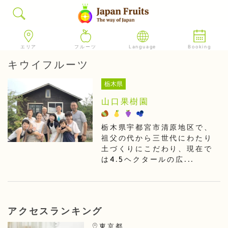
エリア
フルーツ
Language
Booking
キウイフルーツ
栃木県
山口果樹園
栃木県宇都宮市清原地区で、
祖父の代から三世代にわたり
土づくりにこだわり、現在で
は4.5ヘクタールの広...
アクセスランキング
東京都