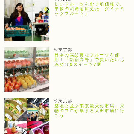
甘いフルーツをお手頃価格で。
果物の流通を変えた「ダイナミ
ックフルーツ」
東京都
日本の高品質なフルーツを使
用！「新宿高野」で買いたいお
みやげ&スイーツ7選
東京都
築地と並ぶ東京最大の市場。果
物のプロが集まる大田市場に行
こう