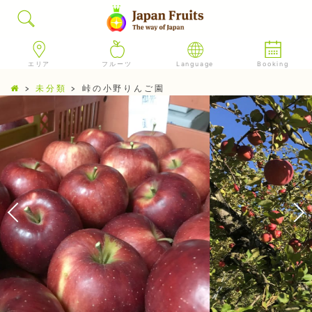
エリア
フルーツ
Language
Booking
>
未分類
>
峠の小野りんご園