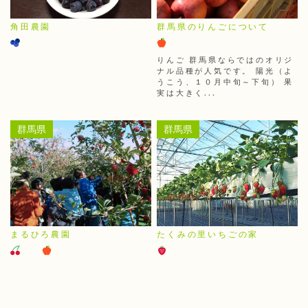
角田農園
群馬県のりんごについて
りんご 群馬県ならではのオリジ
ナル品種が人気です。 陽光（よ
うこう、１０月中旬～下旬） 果
実は大きく...
群馬県
群馬県
まるひろ農園
たくみの里いちごの家