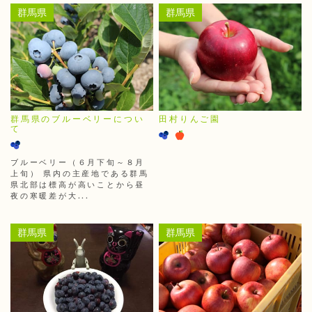
群馬県
群馬県
群馬県のブルーベリーについ
田村りんご園
て
ブルーベリー（６月下旬～８月
上旬） 県内の主産地である群馬
県北部は標高が高いことから昼
夜の寒暖差が大...
群馬県
群馬県