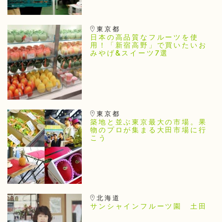
東京都
日本の高品質なフルーツを使
用！「新宿高野」で買いたいお
みやげ&スイーツ7選
東京都
築地と並ぶ東京最大の市場。果
物のプロが集まる大田市場に行
こう
北海道
サンシャインフルーツ園 土田