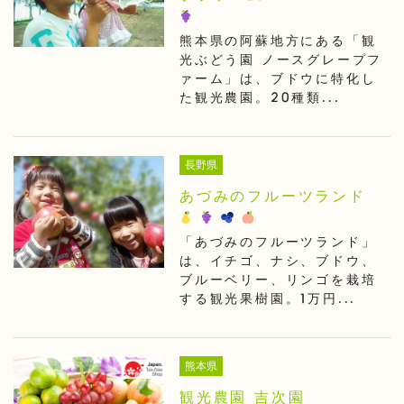
熊本県の阿蘇地方にある「観
光ぶどう園 ノースグレープフ
ァーム」は、ブドウに特化し
た観光農園。20種類...
長野県
あづみのフルーツランド
「あづみのフルーツランド」
は、イチゴ、ナシ、ブドウ、
ブルーベリー、リンゴを栽培
する観光果樹園。1万円...
熊本県
観光農園 吉次園