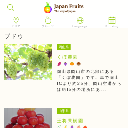
エリア
フルーツ
Language
Booking
ブドウ
岡山県
くぼ農園
岡山県岡山市の北部にある
「くぼ農園」です。車で岡山
ICより約25分、岡山空港から
は約15分の場所にあ...
山形県
王将果樹園