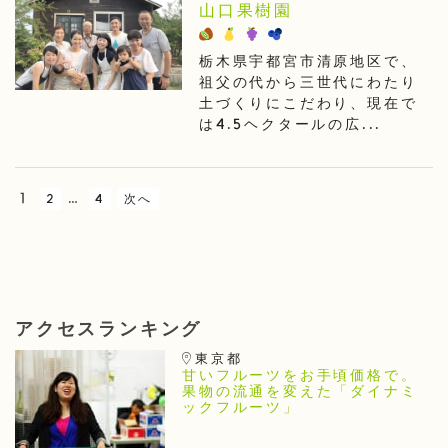
山口果樹園
栃木県宇都宮市清原地区で、
祖父の代から三世代にわたり
土づくりにこだわり、現在で
は4.5ヘクタールの広...
1
…
2
4
次へ
アクセスランキング
東京都
甘いフルーツをお手頃価格で。
果物の流通を変えた「ダイナミ
ックフルーツ」