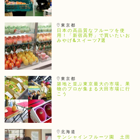
東京都
日本の高品質なフルーツを使
用！「新宿高野」で買いたいお
みやげ&スイーツ7選
東京都
築地と並ぶ東京最大の市場。果
物のプロが集まる大田市場に行
こう
北海道
サンシャインフルーツ園 土田