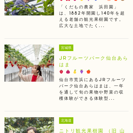
「くだもの農家 浜田園」
は、1882年開園し140年を超
える老舗の観光果樹園です。
広大な土地でたく...
宮城県
JRフルーツパーク仙台あら
はま
仙台市荒浜にあるJRフルーツ
パーク仙台あらはまは、一年
を通して旬の果物や野菜の収
穫体験ができる体験型...
北海道
ニトリ観光果樹園 （旧 山