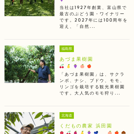
当社は1927年創業、富山県で
最古のぶどう園・ワイナリー
です。2027年には100周年を
迎え、「自然...
福島県
あづま果樹園
「あづま果樹園」は、サクラ
ンボ、ナシ、ブドウ、モモ、
リンゴを栽培する観光果樹園
です。大人気のモモ狩り...
北海道
くだもの農家 浜田園