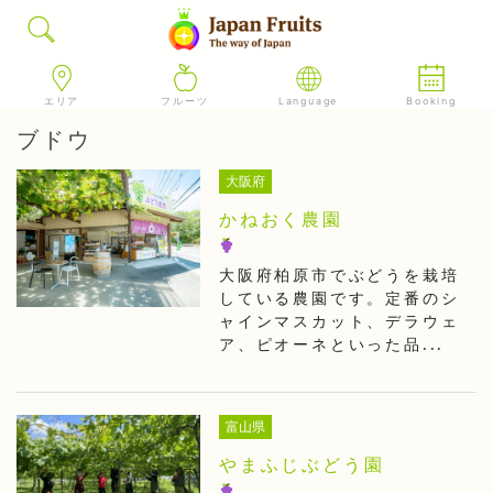
エリア
フルーツ
Language
Booking
ブドウ
大阪府
かねおく農園
大阪府柏原市でぶどうを栽培
している農園です。定番のシ
ャインマスカット、デラウェ
ア、ピオーネといった品...
富山県
やまふじぶどう園