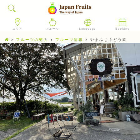
エリア
フルーツ
Language
Booking
>
フルーツの魅力
>
フルーツ情報
>
やまふじぶどう園