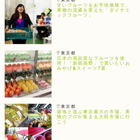
東京都
甘いフルーツをお手頃価格で。
果物の流通を変えた「ダイナミ
ックフルーツ」
東京都
日本の高品質なフルーツを使
用！「新宿高野」で買いたいお
みやげ&スイーツ7選
東京都
築地と並ぶ東京最大の市場。果
物のプロが集まる大田市場に行
こう