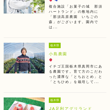
複合施設「お菓子の城 那須
ハートランド」の敷地内に
「那須高原農園 いちごの
森」がございます。園内で
は...
栃木県
小島農園
イチゴ王国栃木県真岡市にあ
る農園です。育て方のこだわ
った濃厚な「とちおとめ」と
「とちひめ」を栽培して...
栃木県
JA足利アグリランド