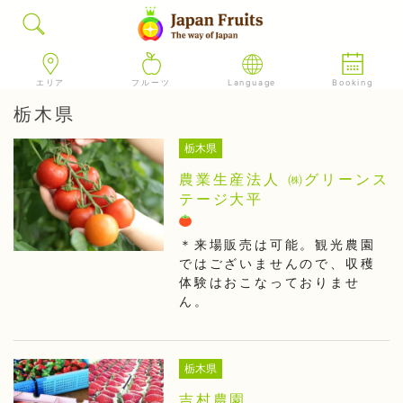
エリア
フルーツ
Language
Booking
栃木県
栃木県
農業生産法人 ㈱グリーンス
テージ大平
＊来場販売は可能。観光農園
ではございませんので、収穫
体験はおこなっておりませ
ん。
栃木県
吉村農園