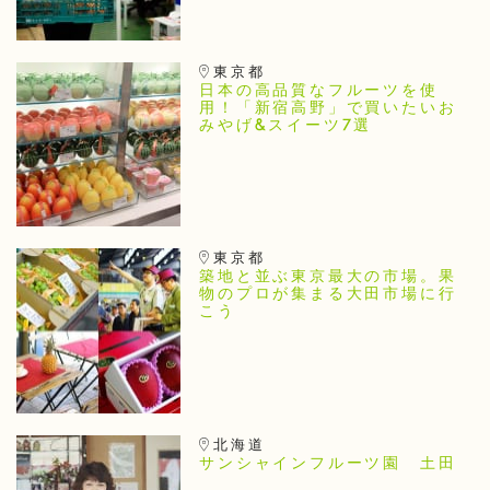
東京都
日本の高品質なフルーツを使
用！「新宿高野」で買いたいお
みやげ&スイーツ7選
東京都
築地と並ぶ東京最大の市場。果
物のプロが集まる大田市場に行
こう
北海道
サンシャインフルーツ園 土田