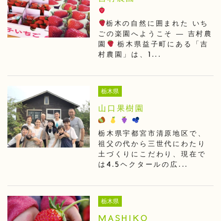
栃木の自然に囲まれた いち
ごの楽園へようこそ ― 吉村農
園
栃木県益子町にある「吉
村農園」は、1...
栃木県
山口果樹園
栃木県宇都宮市清原地区で、
祖父の代から三世代にわたり
土づくりにこだわり、現在で
は4.5ヘクタールの広...
栃木県
MASHIKO