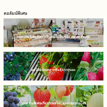
คอลัมน์พิเศษ
บทความพิเศษกิจการในสนามบินของ Japan Fruits
ผลไม้อร่อยหลากพันธุ์จากกุนมะ
บทความพิเศษเกี่ยวกับผลไม้แสนอร่อยของไอจิ