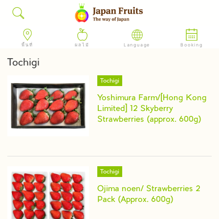
พื้นที่
ผลไม้
Language
Booking
Tochigi
Tochigi
Yoshimura Farm/[Hong Kong
Limited] 12 Skyberry
Strawberries (approx. 600g)
Tochigi
Ojima noen/ Strawberries 2
Pack (Approx. 600g)