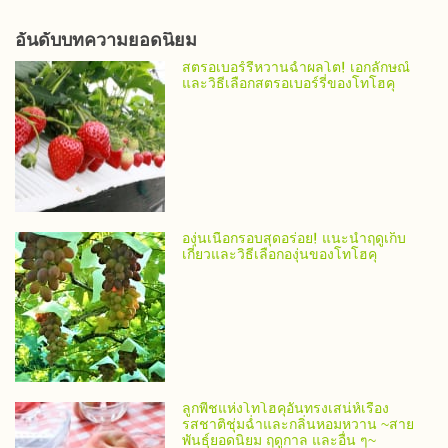
อันดับบทความยอดนิยม
สตรอเบอร์รี่หวานฉ่ำผลโต! เอกลักษณ์
และวิธีเลือกสตรอเบอร์รี่ของโทโฮคุ
องุ่นเนื้อกรอบสุดอร่อย! แนะนำฤดูเก็บ
เกี่ยวและวิธีเลือกองุ่นของโทโฮคุ
ลูกพีชแห่งโทโฮคุอันทรงเสน่ห์เรื่อง
รสชาติชุ่มฉ่ำและกลิ่นหอมหวาน ~สาย
พันธุ์ยอดนิยม ฤดูกาล และอื่น ๆ~