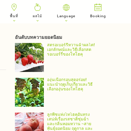
พื้นที่
ผลไม้
Language
Booking
อันดับบทความยอดนิยม
สตรอเบอร์รี่หวานฉ่ำผลโต!
เอกลักษณ์และวิธีเลือกสต
รอเบอร์รี่ของโทโฮคุ
องุ่นเนื้อกรอบสุดอร่อย!
แนะนำฤดูเก็บเกี่ยวและวิธี
เลือกองุ่นของโทโฮคุ
ลูกพีชแห่งโทโฮคุอันทรง
เสน่ห์เรื่องรสชาติชุ่มฉ่ำ
และกลิ่นหอมหวาน ~สาย
พันธุ์ยอดนิยม ฤดูกาล และ