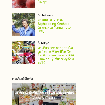
อื่น ๆ~
Hokkaido
สวนผลไม้ NITORI
Sightseeing Orchard
(สวนผลไม้ Yamamoto
เดิม)
Tokyo
พาเที่ยว “ตลาดขายส่งโอ
ตะ” ตลาดที่ใหญ่ที่สุดใน
โตเกียวรองจากตลาดซึกิจิ
แหล่งรวมผู้เชี่ยวชาญด้าน
ผลไม้
คอลัมน์พิเศษ
บทความพิเศษกิจการในสนามบินของ
Japan Fruits