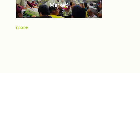
Market)
more