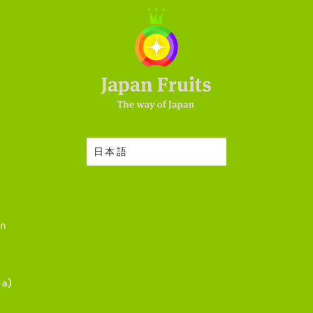
日本語
าก
ea)