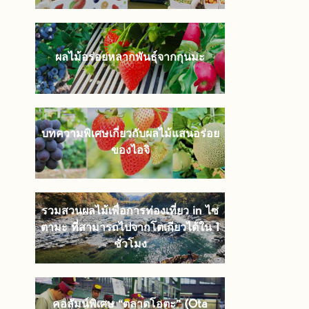
ผลไม้อร่อยหลากพันธุ์จากกุนมะ
บทความพิเศษเกี่ยวกับผลไม้แสนอร่อย
ของไอจิ
รวมสวนผลไม้เพื่อการท่องเที่ยว in ไซ
ตามะ ที่สามารถไปจากโตเกียวได้ใน 1
ชั่วโมง
คอลัมน์พิเศษ “ตลาดโอตะ” (Ota