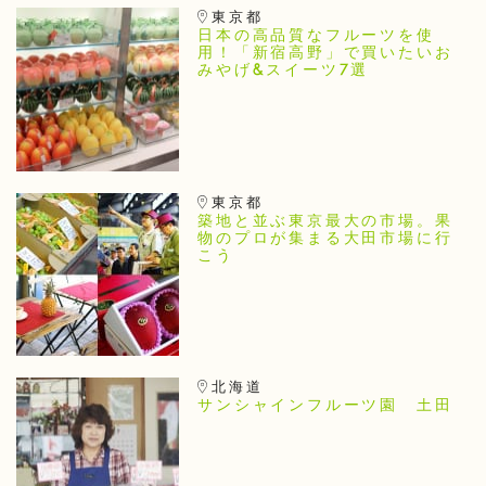
東京都
日本の高品質なフルーツを使
用！「新宿高野」で買いたいお
みやげ&スイーツ7選
東京都
築地と並ぶ東京最大の市場。果
物のプロが集まる大田市場に行
こう
北海道
サンシャインフルーツ園 土田