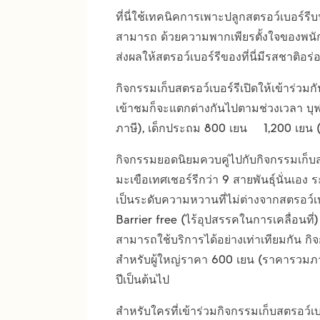
ที่นี่ใช้เทคนิคการเพาะปลูกสตรอว์เบอร์ร
สามารถ ด้วยความพากเพียรตั้งใจของพนักงา
ส่งผลให้สตรอว์เบอร์รีของที่นี่มีรสชาติอ
กิจกรรมเก็บสตรอว์เบอร์รีเปิดให้เข้าร่ว
เข้าชมก็จะแตกต่างกันไปตามช่วงเวลา บุฟ
ภาษี), เด็กประถม 800 เยน – 1,200 เยน (
กิจกรรมยอดนิยมควบคู่ไปกับกิจกรรมเก็บสตร
มะเขือเทศเชอร์รีกว่า 9 สายพันธุ์นั่นเอง
เป็นระดับความหวานที่ไม่ต่างจากสตรอว์เบอ
Barrier free (ไร้อุปสรรคในการเคลื่อนที่) เ
สามารถใช้บริการได้อย่างเท่าเทียมกัน กิ
สำหรับผู้ใหญ่ราคา 600 เยน (ราคารวมภาษ
ปีเป็นต้นไป
สำหรับใครที่เข้าร่วมกิจกรรมเก็บสตรอว