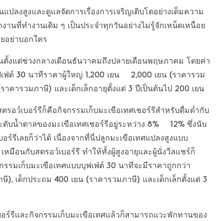
ีบนแปลงสูงและดูแลจัดการเรื่องการเจริญเติบโตอย่างเต็มความ
นที่ทำงานเดิม ๆ เป็นประจำทุกวันอย่างไม่รู้จักเหน็ดเหนื่อย
ร่อยอย่าบอกใคร
มกันตั้งแต่ช่วงกลางเดือนธันวาคมถึงปลายเดือนพฤษภาคม โดยค่า
เฟ่ต์ 30 นาทีราคาผู้ใหญ่ 1,200 เยน – 2,000 เยน (ราคารวม
ราคารวมภาษี) และเด็กเล็กอายุตั้งแต่ 3 ปีเป็นต้นไป 200 เยน
อว์เบอร์รีก็คือกิจกรรมเก็บมะเขือเทศเชอร์รีสำหรับดื่มด่ำกับ
 ระดับน้ำตาลของมะเขือเทศเชอร์รีอยู่ระหว่าง 8% – 12% ซึ่งนับ
ร์รีเลยก็ว่าได้ เนื่องจากที่นี่ปลูกมะเขือเทศแปลงสูงแบบ
หมือนกับสตรอว์เบอร์รี ทำให้ทั้งผู้สูงอายุและผู้นั่งวีลแชร์ก็
จกรรมเก็บมะเขือเทศแบบบุฟเฟ่ต์ 30 นาทีจะมีราคาถูกกว่า
ี), เด็กประถม 400 เยน (ราคารวมภาษี) และเด็กเล็กตั้งแต่ 3
์เบอร์รีและกิจกรรมเก็บมะเขือเทศแล้วก็สามารถแวะพักทานของ