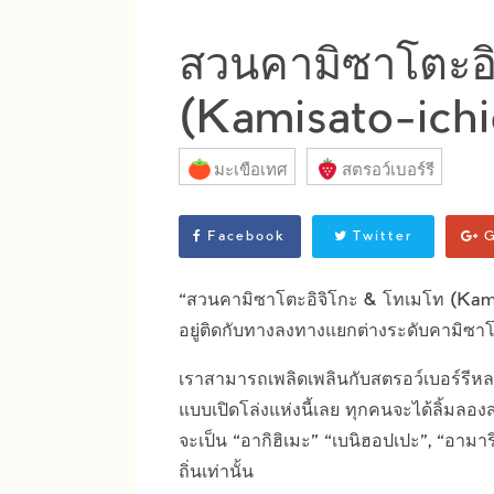
สวนคามิซาโตะอิ
(Kamisato-ich
มะเขือเทศ
สตรอว์เบอร์รี
Facebook
Twitter
G
“สวนคามิซาโตะอิจิโกะ & โทเมโท (Kamisa
อยู่ติดกับทางลงทางแยกต่างระดับคามิซา
เราสามารถเพลิดเพลินกับสตรอว์เบอร์รีหล
แบบเปิดโล่งแห่งนี้เลย ทุกคนจะได้ลิ้มลองส
จะเป็น “อากิฮิเมะ” “เบนิฮอปเปะ”, “อาม
ถิ่นเท่านั้น