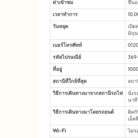
ค่าเข้าชม
ขึ้นอ
เวลาทำการ
10.0
วันหยุด
เปิด
มิถุ
เบอร์โทรศัพท์
0120
รหัสไปรษณีย์
369
ที่อยู่
100
สถานีที่ใกล้ที่สุด
สถาน
วิธีการเดินทางมาจากสถานีรถไฟ
นั่ง
นาที
วิธีการเดินทางมาโดยรถยนต์
ติดก
เอ็ต
Wi-Fi
ไม่ร