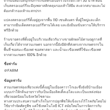
จากนั้นค่อไปสนุกกับการเก็บสตรอเบอร์รี่ในระยะเวลา 30 นาที ตอน
เก็บสตรอเบอร์รี่จะมีถุงพลาสติกคลุมรองเท้าให้ยืม สะดวกสบายและไม่
ต้องกลัวรองเท้าจะสกปรก
แปลงสตรอเบอร์รี่ตั้งอยู่สูงจากพื้น 110 เซนติเมตร ทั้งผู้ใหญ่และเด็ก
สามารถยืนเด็ดสตรอเบอร์รี่ทานได้เลย และยังมีนมข้นหวานให้บริการ
ฟรีอีกด้วย
ร้านขายตรงที่ตั้งอยู่ในบริเวณเดียวกันวางขายผักผลไม้ตามฤดูกาลที่
เก็บเกี่ยวได้จากสวนเกษตร นอกจากนี้ยังมีผักที่ส่งตรงจากเกษตรกรใน
พื้นที่ ซอสมะเขือเทศ ซอสพาสตา และน้ำมะเขือเทศที่ใช้มะเขือเทศ
จากสวนเกษตร 100% อีกด้วย
ชื่อฟาร์ม
＠FARM
ข้อมูลฟาร์ม
สวนเกษตรท่องเที่ยวแห่งนี้ตั้งอยู่ในเมืองคาวาโกเอะซึ่งยังมีบ้านเมือง
แบบเก่าให้กลิ่นอายราวกับเป็นเมืองลิตเติ้ลเอโดะและเป็นแหล่งท่อง
เที่ยวยอดนิยมในจังหวัดไซตามะ
ทางสวนประสบความสำเร็จในการปลูกพืชให้แข็งแรงไร้โรคภัยโดยไม่
ใช้ยากำจัดศัตรูพืช แต่ใช้เทคโนโลยี ICT สมัยใหม่ในการจัดการกับ