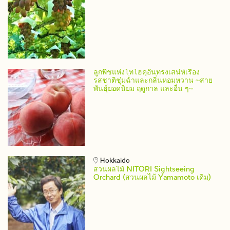
ลูกพีชแห่งโทโฮคุอันทรงเสน่ห์เรื่อง
รสชาติชุ่มฉ่ำและกลิ่นหอมหวาน ~สาย
พันธุ์ยอดนิยม ฤดูกาล และอื่น ๆ~
Hokkaido
สวนผลไม้ NITORI Sightseeing
Orchard (สวนผลไม้ Yamamoto เดิม)