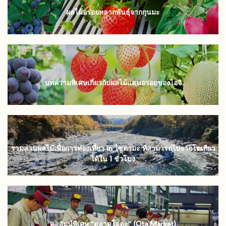
ผลไม้อร่อยหลากพันธุ์จากกุนมะ
บทความพิเศษเกี่ยวกับผลไม้แสนอร่อยของไอจิ
รวมสวนผลไม้เพื่อการท่องเที่ยว in ไซตามะ ที่สามารถไปจากโตเกียว
ได้ใน 1 ชั่วโมง
คอลัมน์พิเศษ “ตลาดโอตะ” (Ota Market)