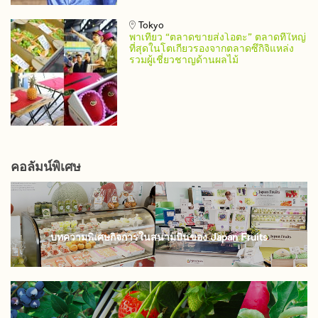
Tokyo
พาเที่ยว “ตลาดขายส่งโอตะ” ตลาดที่ใหญ่
ที่สุดในโตเกียวรองจากตลาดซึกิจิแหล่ง
รวมผู้เชี่ยวชาญด้านผลไม้
คอลัมน์พิเศษ
บทความพิเศษกิจการในสนามบินของ Japan Fruits