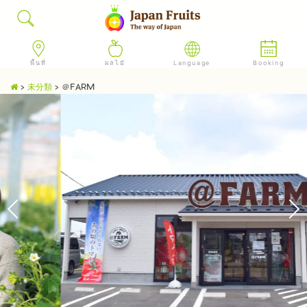
พื้นที่
ผลไม้
Language
Booking
>
未分類
>
＠FARM