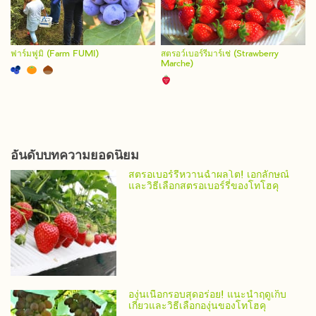
ฟาร์มฟูมิ (Farm FUMI)
สตรอว์เบอร์รีมาร์เช่ (Strawberry
Marche)
อันดับบทความยอดนิยม
สตรอเบอร์รี่หวานฉ่ำผลโต! เอกลักษณ์
และวิธีเลือกสตรอเบอร์รี่ของโทโฮคุ
องุ่นเนื้อกรอบสุดอร่อย! แนะนำฤดูเก็บ
เกี่ยวและวิธีเลือกองุ่นของโทโฮคุ