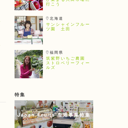
が集まる大田市場に
行こう
北海道
満
サンシャインフルー
ツ園 土田
穫
グ
福岡県
筑紫野いちご農園
ストロベリーフィー
ルズ
特集
Japan Fruits 空港事業特集