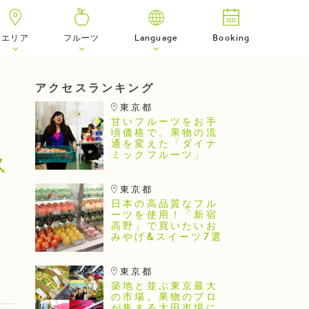
エリア
フルーツ
Language
Booking
アクセスランキング
東京都
甘いフルーツをお手
頃価格で。果物の流
通を変えた「ダイナ
ミックフルーツ」
ス
東京都
日本の高品質なフル
ーツを使用！「新宿
高野」で買いたいお
みやげ&スイーツ7選
東京都
築地と並ぶ東京最大
の市場。果物のプロ