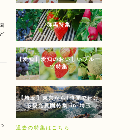
群馬特集
園
ど
【愛知】愛知のおいしいフルー
ツ特集
【埼玉】東京から1時間で行け
る観光農園特集 in 埼玉
っ
過去の特集はこちら