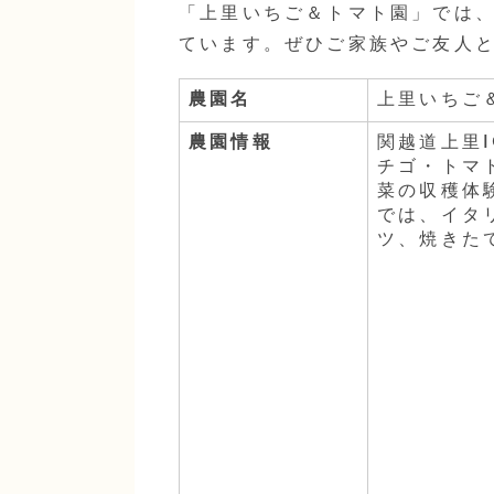
「上里いちご＆トマト園」では
ています。ぜひご家族やご友人
農園名
上里いちご
農園情報
関越道上里
チゴ・トマ
菜の収穫体
では、イタ
ツ、焼きた