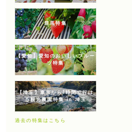
群馬特集
【愛知】愛知のおいしいフルー
ツ特集
【埼玉】東京から1時間で行け
る観光農園特集 in 埼玉
過去の特集はこちら