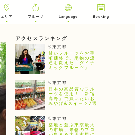
エリア
フルーツ
Language
Booking
アクセスランキング
東京都
甘いフルーツをお手
頃価格で。果物の流
通を変えた「ダイナ
ミックフルーツ」
東京都
日本の高品質なフル
ーツを使用！「新宿
高野」で買いたいお
みやげ&スイーツ7選
東京都
築地と並ぶ東京最大
の市場。果物のプロ