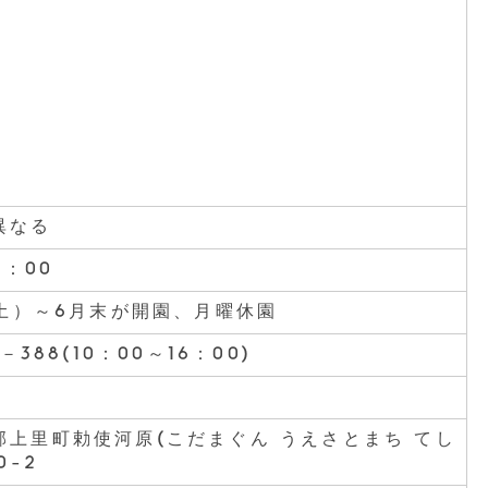
異なる
6：00
（土）～6月末が開園、月曜休園
3－388(10：00～16：00)
郡上里町勅使河原(こだまぐん うえさとまち てし
0-2