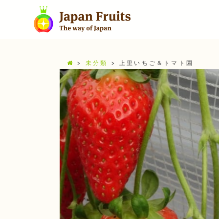
>
未分類
>
上里いちご＆トマト園