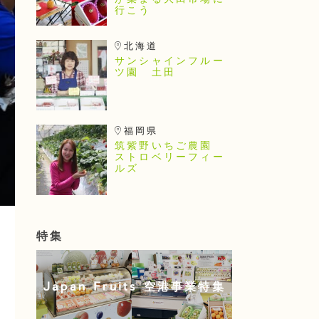
が集まる大田市場に
行こう
北海道
サンシャインフルー
ツ園 土田
福岡県
筑紫野いちご農園
ストロベリーフィー
ルズ
特集
Japan Fruits 空港事業特集