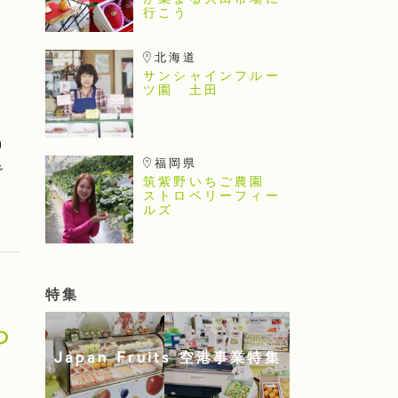
が集まる大田市場に
行こう
北海道
サンシャインフルー
ツ園 土田
0
福岡県
で
筑紫野いちご農園
ストロベリーフィー
ルズ
特集
ら
Japan Fruits 空港事業特集