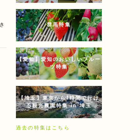
ま
き
群馬特集
【愛知】愛知のおいしいフルー
ツ特集
【埼玉】東京から1時間で行け
る観光農園特集 in 埼玉
、
過去の特集はこちら