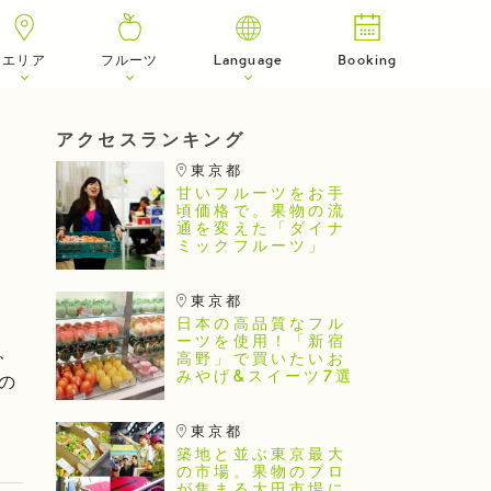
エリア
フルーツ
Language
Booking
アクセスランキング
東京都
甘いフルーツをお手
頃価格で。果物の流
通を変えた「ダイナ
ミックフルーツ」
東京都
日本の高品質なフル
ーツを使用！「新宿
、
高野」で買いたいお
みやげ&スイーツ7選
の
東京都
築地と並ぶ東京最大
の市場。果物のプロ