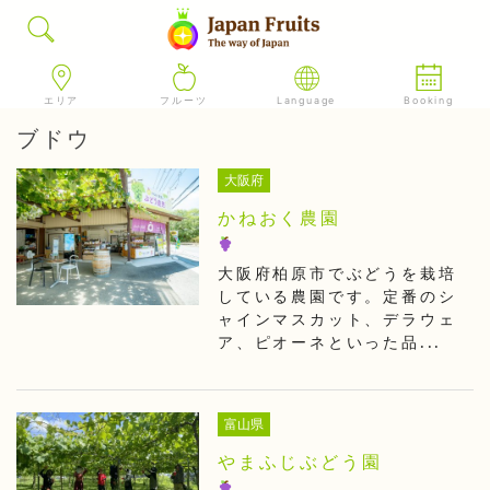
エリア
フルーツ
Language
Booking
ブドウ
大阪府
かねおく農園
大阪府柏原市でぶどうを栽培
している農園です。定番のシ
ャインマスカット、デラウェ
ア、ピオーネといった品...
富山県
やまふじぶどう園