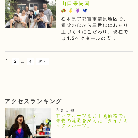
山口果樹園
栃木県宇都宮市清原地区で、
祖父の代から三世代にわたり
土づくりにこだわり、現在で
は4.5ヘクタールの広...
1
…
2
4
次へ
アクセスランキング
東京都
甘いフルーツをお手頃価格で。
果物の流通を変えた「ダイナミ
ックフルーツ」