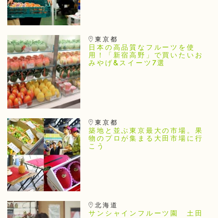
東京都
日本の高品質なフルーツを使
用！「新宿高野」で買いたいお
みやげ&スイーツ7選
東京都
築地と並ぶ東京最大の市場。果
物のプロが集まる大田市場に行
こう
北海道
サンシャインフルーツ園 土田