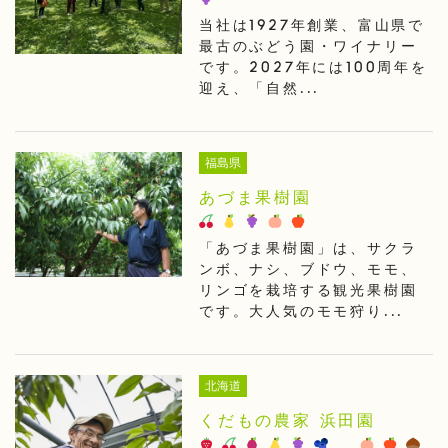
当社は1927年創業、富山県で
最古のぶどう園・ワイナリー
です。2027年には100周年を
迎え、「自然...
福島県
あづま果樹園
「あづま果樹園」は、サクラ
ンボ、ナシ、ブドウ、モモ、
リンゴを栽培する観光果樹園
です。大人気のモモ狩り...
北海道
くだもの農家 浜田園