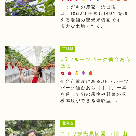
「くだもの農家 浜田園」
は、1882年開園し140年を超
える老舗の観光果樹園です。
広大な土地でたく...
宮城県
JRフルーツパーク仙台あら
はま
仙台市荒浜にあるJRフルーツ
パーク仙台あらはまは、一年
を通して旬の果物や野菜の収
穫体験ができる体験型...
北海道
ニトリ観光果樹園 （旧 山