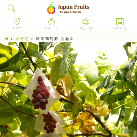
エリア
フルーツ
Language
Booking
>
未分類
>
勝沼葡萄郷 古柏園