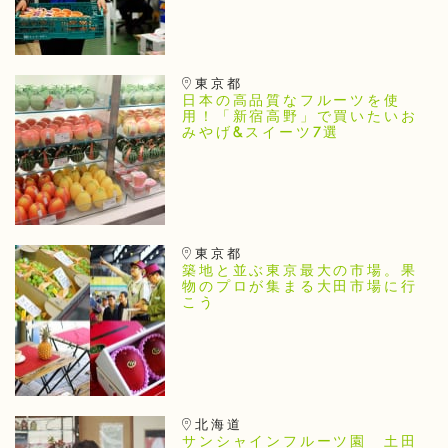
東京都
日本の高品質なフルーツを使
用！「新宿高野」で買いたいお
みやげ&スイーツ7選
東京都
築地と並ぶ東京最大の市場。果
物のプロが集まる大田市場に行
こう
北海道
サンシャインフルーツ園 土田