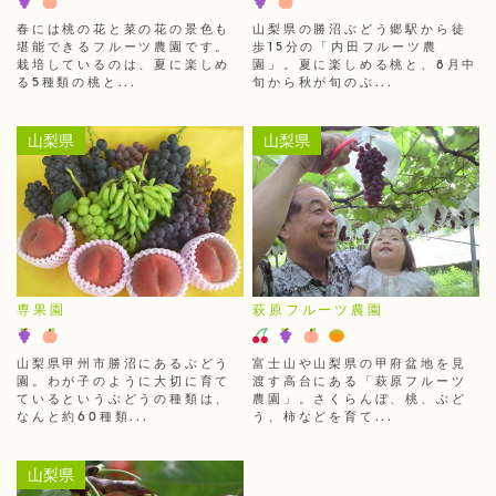
春には桃の花と菜の花の景色も
山梨県の勝沼ぶどう郷駅から徒
堪能できるフルーツ農園です。
歩15分の「内田フルーツ農
栽培しているのは、夏に楽しめ
園」。夏に楽しめる桃と、8月中
る5種類の桃と...
旬から秋が旬のぶ...
山梨県
山梨県
専果園
萩原フルーツ農園
山梨県甲州市勝沼にあるぶどう
富士山や山梨県の甲府盆地を見
園。わが子のように大切に育て
渡す高台にある「萩原フルーツ
ているというぶどうの種類は、
農園」。さくらんぼ、桃、ぶど
なんと約60種類...
う、柿などを育て...
山梨県