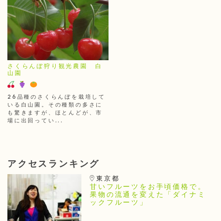
さくらんぼ狩り観光農園 白
山園
26品種のさくらんぼを栽培して
いる白山園。その種類の多さに
も驚きますが、ほとんどが、市
場に出回ってい...
アクセスランキング
東京都
甘いフルーツをお手頃価格で。
果物の流通を変えた「ダイナミ
ックフルーツ」