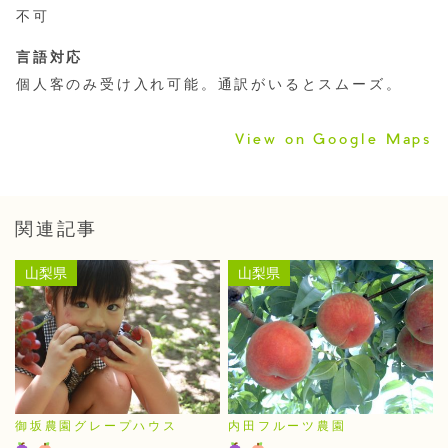
不可
言語対応
個人客のみ受け入れ可能。通訳がいるとスムーズ。
View on Google Maps
関連記事
山梨県
山梨県
御坂農園グレープハウス
内田フルーツ農園