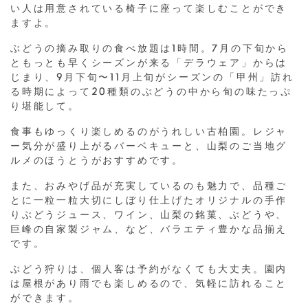
い人は用意されている椅子に座って楽しむことができ
ますよ。
ぶどうの摘み取りの食べ放題は1時間。7月の下旬から
ともっとも早くシーズンが来る「デラウェア」からは
じまり、9月下旬〜11月上旬がシーズンの「甲州」訪れ
る時期によって20種類のぶどうの中から旬の味たっぷ
り堪能して。
食事もゆっくり楽しめるのがうれしい古柏園。レジャ
ー気分が盛り上がるバーベキューと、山梨のご当地グ
ルメのほうとうがおすすめです。
また、おみやげ品が充実しているのも魅力で、品種ご
とに一粒一粒大切にしぼり仕上げたオリジナルの手作
りぶどうジュース、ワイン、山梨の銘菓、ぶどうや、
巨峰の自家製ジャム、など、バラエティ豊かな品揃え
です。
ぶどう狩りは、個人客は予約がなくても大丈夫。園内
は屋根があり雨でも楽しめるので、気軽に訪れること
ができます。