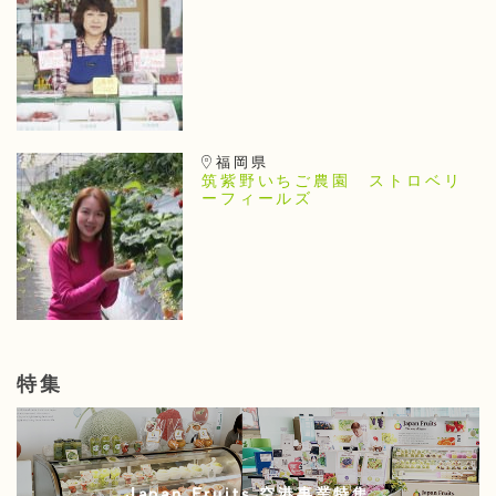
福岡県
筑紫野いちご農園 ストロベリ
ーフィールズ
特集
Japan Fruits 空港事業特集