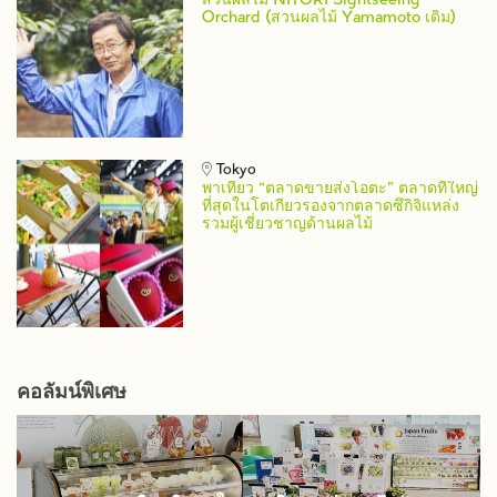
สวนผลไม้ NITORI Sightseeing
Orchard (สวนผลไม้ Yamamoto เดิม)
Tokyo
พาเที่ยว “ตลาดขายส่งโอตะ” ตลาดที่ใหญ่
ที่สุดในโตเกียวรองจากตลาดซึกิจิแหล่ง
รวมผู้เชี่ยวชาญด้านผลไม้
คอลัมน์พิเศษ