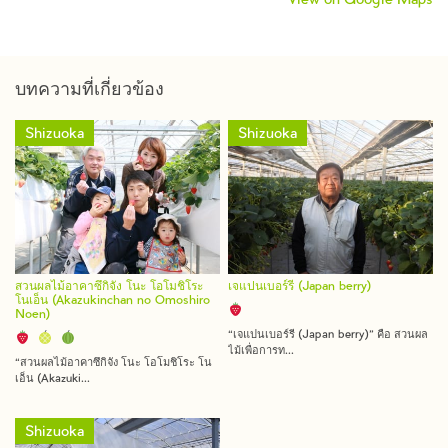
View on Google Maps
บทความที่เกี่ยวข้อง
Shizuoka
Shizuoka
สวนผลไม้อาคาซึกิจัง โนะ โอโมชิโระ
เจแปนเบอร์รี (Japan berry)
โนเอ็น (Akazukinchan no Omoshiro
Noen)
“เจแปนเบอร์รี (Japan berry)” คือ สวนผล
ไม้เพื่อการท...
“สวนผลไม้อาคาซึกิจัง โนะ โอโมชิโระ โน
เอ็น (Akazuki...
Shizuoka