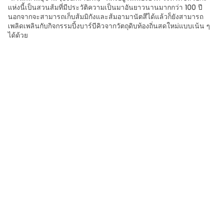
แห่งนี้เป็นสวนส้มที่มีประวัติความเป็นมาอันยาวนานมากกว่า 100 ปี
นอกจากจะสามารถเก็บส้มมิกังและส้มอามานัตสึได้แล้วก็ยังสามารถ
เพลิดเพลินกับกิจกรรมปิ้งบาร์บีคิวจากวัตถุดิบท้องถิ่นสดใหม่แบบเน้น ๆ
ได้ด้วย