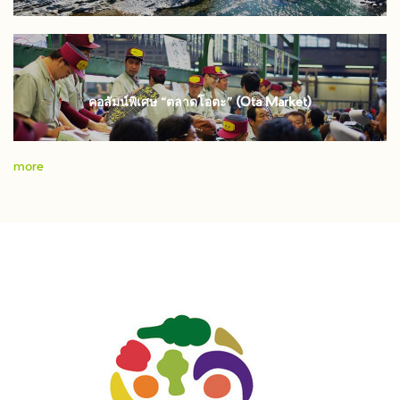
คอลัมน์พิเศษ “ตลาดโอตะ” (Ota Market)
more