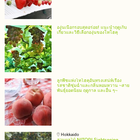
องุ่นเนื้อกรอบสุดอร่อย! แนะนำฤดูเก็บ
เกี่ยวและวิธีเลือกองุ่นของโทโฮคุ
ลูกพีชแห่งโทโฮคุอันทรงเสน่ห์เรื่อง
รสชาติชุ่มฉ่ำและกลิ่นหอมหวาน ~สาย
พันธุ์ยอดนิยม ฤดูกาล และอื่น ๆ~
Hokkaido