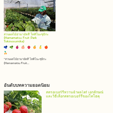
สวนผลไม้ฮามามัตสึ โทคิโนะซุมิกะ
(Hamamatsu Fruit Park
Tokinosumika)
“สวนผลไม้ฮามามัตสึ โทคิโนะซุมิกะ
(Hamamatsu Fruit...
อันดับบทความยอดนิยม
สตรอเบอร์รี่หวานฉ่ำผลโต! เอกลักษณ์
และวิธีเลือกสตรอเบอร์รี่ของโทโฮคุ