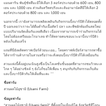
แมนดาริน พันธุ์ซัทสึมะมีให้เลือก 3 คอร์สประกอบด้วย 600 เยน, 800
เยน และ 1,000 เยน ส่วนส้มสวีทสปริงและส้มอามานัตสึมีให้เลือก 2
คอร์สประกอบด้วย 800 เยน และ 1,000 เยน
นอกจากนี้ เรายังสามารถเพลิดเพลินกับกิจกรรมปิ้งบาร์บีคิวได้ตลอดทั้ง
ปี บอกเลยว่าเราจะได้ดื่มด่ำกับเนื้อสัตว์ ปลา และพืชผักท้องถิ่นสดใหม่
แบบปริมาณจัดเต็มกันเลยทีเดียว เนื่องจากสามารถเข้าร่วมกิจกรรมได้
โดยไม่ต้องเตรียมอะไรมาเลย ทำให้หลายคนชอบแวะมาปิ้งบาร์บีคิว
หลังเก็บส้มเสร็จ
แถมที่นี่ยังผลิตคราฟเบียร์ด้วยนะเออ… โดยคราฟท์เบียร์สามารถหาซื้อ
ได้จากร้านค้าภายในสวนหรือว่าจะสั่งตอนปิ้งบาร์บีคิวก็ได้เหมือนกัน
สวนแห่งนี้ตั้งอยู่บนเนินสูงซึ่งเป็นโลเคชั่นชั้นยอดที่สามารถชมวิวทะเล
ไกล ๆ ได้อย่างชิลล์ ๆ ยังไงก็ขอให้เพื่อน ๆ สนุกกับกับกิจกรรมเก็บส้ม
และปิ้งบาร์บีคิวกันให้เต็มที่นะคะ ^^
ชื่อฟาร์ม
สวนผลไม้อุซามิ (Usami Farm)
ข้อมูลฟาร์ม
“สวนผลไม้อุซามิ (Usami farm)” ที่ตั้งอยู่ในเมืองอิโต จังหวัดชิสึโอกะ