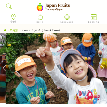
พื้นที่
ผลไม้
Language
Booking
>
未分類
>
สวนผลไม้อุซามิ (Usami Farm)