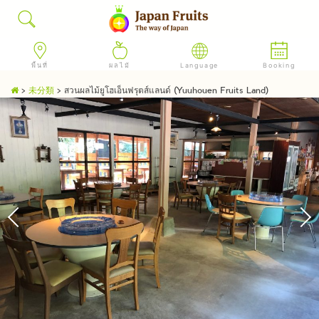
พื้นที่
ผลไม้
Language
Booking
>
未分類
>
สวนผลไม้ยูโฮเอ็นฟรุตส์แลนด์ (Yuuhouen Fruits Land)