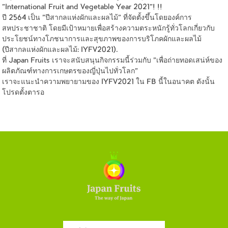
"International Fruit and Vegetable Year 2021"! !!
ปี 2564 เป็น "ปีสากลแห่งผักและผลไม้" ที่จัดตั้งขึ้นโดยองค์การ
สหประชาชาติ โดยมีเป้าหมายเพื่อสร้างความตระหนักรู้ทั่วโลกเกี่ยวกับ
ประโยชน์ทางโภชนาการและสุขภาพของการบริโภคผักและผลไม้
(ปีสากลแห่งผักและผลไม้: IYFV2021).
ที่ Japan Fruits เราจะสนับสนุนกิจกรรมนี้ร่วมกับ "เพื่อถ่ายทอดเสน่ห์ของ
ผลิตภัณฑ์ทางการเกษตรของญี่ปุ่นไปทั่วโลก"
เราจะแนะนำความพยายามของ IYFV2021 ใน FB นี้ในอนาคต ดังนั้น
โปรดตั้งตารอ