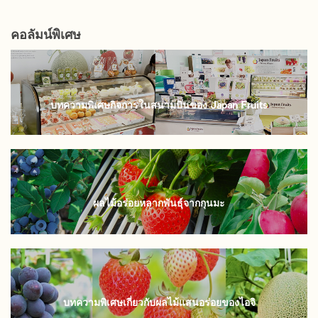
คอลัมน์พิเศษ
บทความพิเศษกิจการในสนามบินของ Japan Fruits
ผลไม้อร่อยหลากพันธุ์จากกุนมะ
บทความพิเศษเกี่ยวกับผลไม้แสนอร่อยของไอจิ