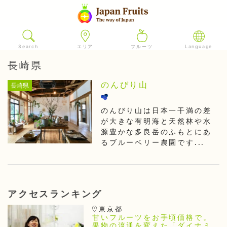
Search
エリア
フルーツ
Language
長崎県
のんびり山
長崎県
のんびり山は日本一干満の差
が大きな有明海と天然林や水
源豊かな多良岳のふもとにあ
るブルーベリー農園です...
アクセスランキング
東京都
甘いフルーツをお手頃価格で。
果物の流通を変えた「ダイナミ