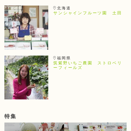
北海道
サンシャインフルーツ園 土田
福岡県
筑紫野いちご農園 ストロベリ
ーフィールズ
特集