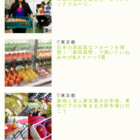
ックフルーツ」
東京都
日本の高品質なフルーツを使
用！「新宿高野」で買いたいお
みやげ&スイーツ7選
東京都
築地と並ぶ東京最大の市場。果
物のプロが集まる大田市場に行
こう