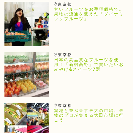
東京都
甘いフルーツをお手頃価格で。
果物の流通を変えた「ダイナミ
ックフルーツ」
東京都
日本の高品質なフルーツを使
用！「新宿高野」で買いたいお
みやげ&スイーツ7選
東京都
築地と並ぶ東京最大の市場。果
物のプロが集まる大田市場に行
こう