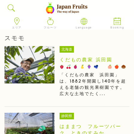
エリア
フルーツ
Language
Booking
スモモ
北海道
くだもの農家 浜田園
「くだもの農家 浜田園」
は、1882年開園し140年を超
える老舗の観光果樹園です。
広大な土地でたく...
静岡県
はままつ フルーツパー
ク ときのすみか