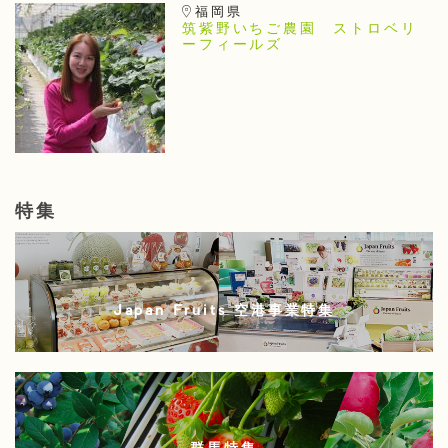
福岡県
筑紫野いちご農園 ストロベリ
ーフィールズ
特集
Japan Fruits 空港事業特集