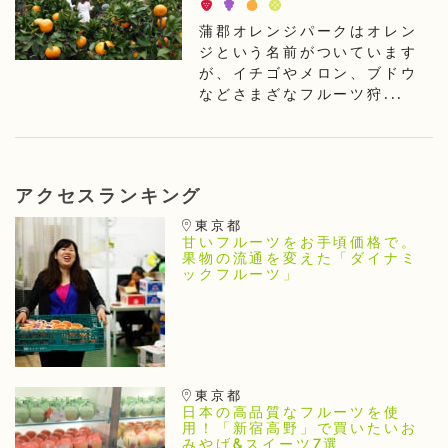
蒲郡オレンジパークはオレン
ジという名前がついています
が、イチゴやメロン、ブドウ
などさまざなフルーツ狩...
アクセスランキング
東京都
甘いフルーツをお手頃価格で。
果物の流通を変えた「ダイナミ
ックフルーツ」
東京都
日本の高品質なフルーツを使
用！「新宿高野」で買いたいお
みやげ&スイーツ7選