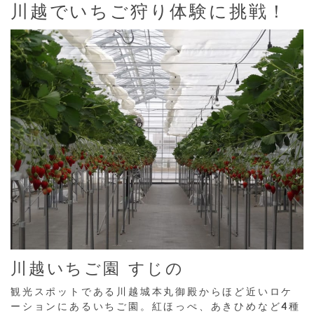
川越でいちご狩り体験に挑戦！
川越いちご園 すじの
観光スポットである川越城本丸御殿からほど近いロケ
ーションにあるいちご園。紅ほっぺ、あきひめなど4種