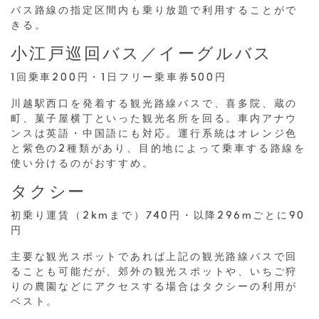
バス路線の指定区間内も乗り放題で利用することがで
きる。
小江戸巡回バス／イーグルバス
1回乗車200円・1日フリー乗車券500円
川越駅西口を発着する観光路線バスで、喜多院、蔵の
町、菓子屋横丁といった観光名所を回る。車内アナウ
ンスは英語・中国語にも対応。運行系統はオレンジ色
と紫色の2種類があり、目的地によって乗車する路線を
使い分けるのがおすすめ。
タクシー
初乗り運賃（2kmまで）740円・以降296mごとに90
円
主要な観光スポットであれば上記の観光路線バスで回
ることも可能だが、郊外の観光スポットや、いちご狩
りの農園などにアクセスする場合はタクシーの利用が
ベスト。