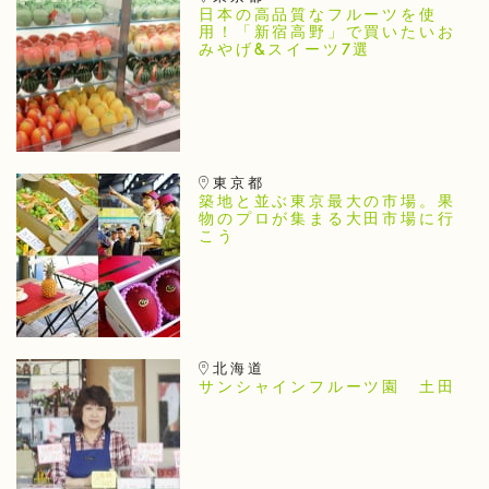
日本の高品質なフルーツを使
用！「新宿高野」で買いたいお
みやげ&スイーツ7選
東京都
築地と並ぶ東京最大の市場。果
物のプロが集まる大田市場に行
こう
北海道
サンシャインフルーツ園 土田