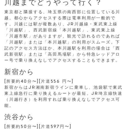
川越までどうやって行く？
東京都と隣接する、埼玉県の南西部に位置している川
越。都心からアクセスする際は電車利用が一般的で
す。川越には駅が複数あり、JR川越線・東武東上線
「川越駅」、西武新宿線「本川越駅」、東武東上線
「川越市駅」がありますが、観光で訪れるのであれば
「川越駅」または「本川越駅」の利用がスムーズ。下
記のアクセス方法ほか、本川越駅を利用の場合は「西
武新宿駅」または「高田馬場駅」から特急レッドアロ
ー号で乗り換えなしでアクセスすることもできます。
新宿から
[所要約40分〜][片道556 円〜]
新宿からはJR湘南新宿ラインに乗車し、池袋駅で東武
東上線急行に乗り換えるルートが最短。JR埼京線快速
（川越行き）を利用すれば乗り換えなしでアクセス可
能。
渋谷から
[所要約50分〜][片道597円〜]