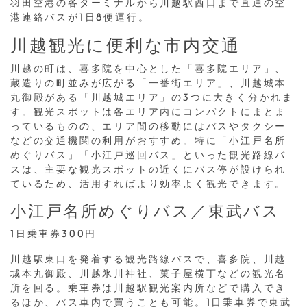
羽田空港の各ターミナルから川越駅西口まで直通の空
港連絡バスが1日8便運行。
川越観光に便利な市内交通
川越の町は、喜多院を中心とした「喜多院エリア」、
蔵造りの町並みが広がる「一番街エリア」、川越城本
丸御殿がある「川越城エリア」の3つに大きく分かれま
す。観光スポットは各エリア内にコンパクトにまとま
っているものの、エリア間の移動にはバスやタクシー
などの交通機関の利用がおすすめ。特に「小江戸名所
めぐりバス」「小江戸巡回バス」といった観光路線バ
スは、主要な観光スポットの近くにバス停が設けられ
ているため、活用すればより効率よく観光できます。
小江戸名所めぐりバス／東武バス
1日乗車券300円
川越駅東口を発着する観光路線バスで、喜多院、川越
城本丸御殿、川越氷川神社、菓子屋横丁などの観光名
所を回る。乗車券は川越駅観光案内所などで購入でき
るほか、バス車内で買うことも可能。1日乗車券で東武