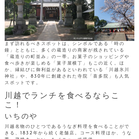
まず訪れるべきスポットは、シンボルである「時の
鐘」とともに、多くの蔵造りの商家が残されている
「蔵造りの町並み」の一帯。お菓子のショッピングや
食べ歩きが楽しめる「菓子屋横丁」もこの近く。ほ
か、縁結びに御利益があるといわれている「川越氷川
神社」や、830年に創建された寺院「喜多院」も人気
スポットです。
川越でランチを食べるならこ
こ！
いちのや
川越名物のひとつであるうなぎ料理を食べることがで
きる、1832年から続く老舗店。コース料理ほか、うな