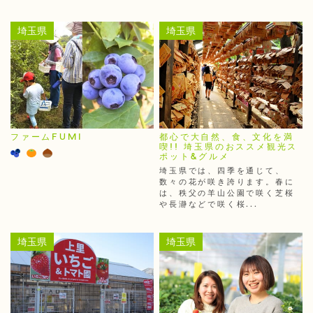
埼玉県
埼玉県
ファームFUMI
都心で大自然、食、文化を満
喫!! 埼玉県のおススメ観光ス
ポット&グルメ
埼玉県では、四季を通じて、
数々の花が咲き誇ります。春に
は、秩父の羊山公園で咲く芝桜
や長瀞などで咲く桜...
埼玉県
埼玉県