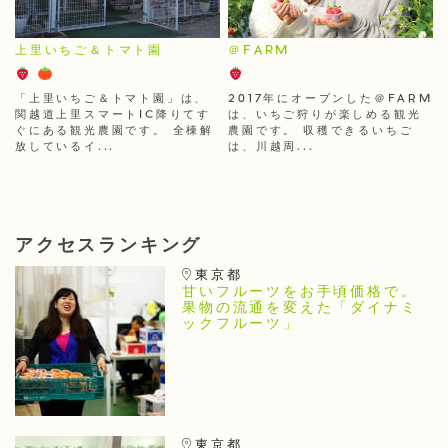
上里いちご＆トマト園
＠FARM
「上里いちご＆トマト園」は、
2017年にオープンした＠FARM
関越道上里スマートIC降りてす
は、いちご狩りが楽しめる観光
ぐにある観光農園です。 全棟解
農園です。 収穫できるいちご
放しているイ...
は、川越周...
アクセスランキング
東京都
甘いフルーツをお手頃価格で。
果物の流通を変えた「ダイナミ
ックフルーツ」
東京都