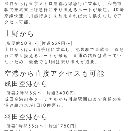
渋谷からは東京メトロ副都心線急行に乗車し、和光市
駅で東武東上線急行に乗り換えるルートが最短。JR埼
京線快速（川越行き）を利用すれば乗り換えなしでア
クセス可能。
上野から
[所要約50分〜][片道639円〜]
上野からはJR山手線に乗車し、池袋駅で東武東上線急
行に乗り換えるルートが最短。直通の路線は通ってい
ないため、最低でも1回は乗り換えが必要。
空港から直接アクセスも可能
成田空港から
[所要2時間5分〜][片道3400円]
成田空港の各ターミナルから川越駅西口まで直通の空
港連絡バスが1日10便運行。
羽田空港から
[所要1時間35分〜][片道1780円]