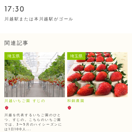
17:30
川越駅または本川越駅がゴール
関連記事
埼玉県
埼玉県
川越いちご園 すじの
和銅農園
川越を代表するいちご園のひと
つ、すじの。こちらのいちご園
では、3〜5月のハイシーズンに
は1日100人...