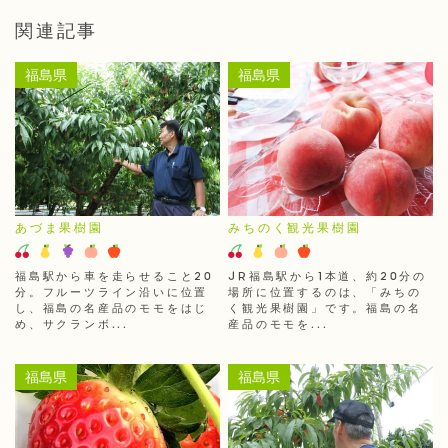
関連記事
福島県
福島県
あづま果樹園
みちのく観光果樹園
福島駅から車を走らせること20
JR福島駅から1本道、約20分の
分。フルーツライン沿いに位置
場所に位置するのは、「みちの
し、福島の名産品のモモをはじ
く観光果樹園」です。福島の名
め、サクランボ...
産品のモモを...
福島県
福島県