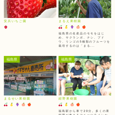
安兵いちご園
まるえ果樹園
福島県の名産品のモモをはじ
め、サクランボ、ナシ、ブド
ウ、リンゴの5種類のフルーツを
栽培するのは「まる...
福島県
福島県
まるせい果樹園
紺野果樹園
福島駅から車で20分。多くの果