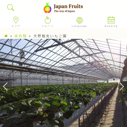
エリア
フルーツ
Language
Booking
>
未分類
>
大野観光いちご園