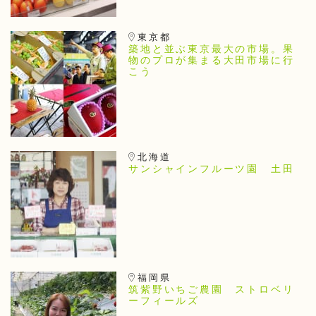
東京都
築地と並ぶ東京最大の市場。果
物のプロが集まる大田市場に行
こう
北海道
サンシャインフルーツ園 土田
福岡県
筑紫野いちご農園 ストロベリ
ーフィールズ