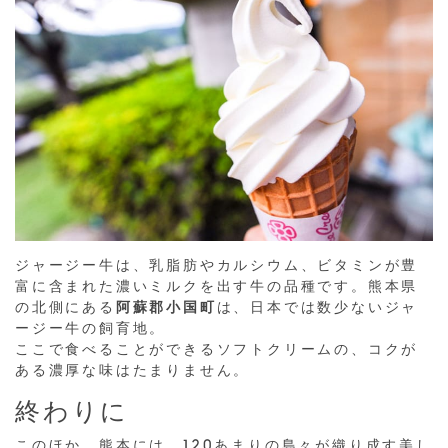
ジャージー牛は、乳脂肪やカルシウム、ビタミンが豊
富に含まれた濃いミルクを出す牛の品種です。熊本県
の北側にある
阿蘇郡小国町
は、日本では数少ないジャ
ージー牛の飼育地。
ここで食べることができるソフトクリームの、コクが
ある濃厚な味はたまりません。
終わりに
このほか、熊本には、120あまりの島々が織り成す美し