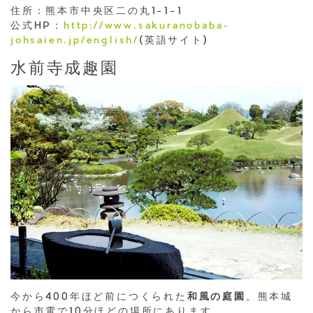
住所：熊本市中央区二の丸1-1-1
公式HP：
http://www.sakuranobaba-
johsaien.jp/english/
(英語サイト)
水前寺成趣園
今から400年ほど前につくられた
和風の庭園
。熊本城
から市電で10分ほどの場所にあります。