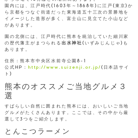
園内には、江戸時代(1603年～1868年)に江戸(東京)か
ら京都をつなぐ街道だった東海道五十三次の景勝地を
イメージした造形が多く、富士山に見立てた小山など
があります。
園の北側には、江戸時代に熊本を統治していた細川家
の歴代藩主がまつられる
出水神社
(いずみじんじゃ)も
あります。
住所：熊本市中央区水前寺公園8-1
公式HP：
http://www.suizenji.or.jp/
(日本語サイ
ト)
熊本のオススメご当地グルメ３
選
すばらしい自然に囲まれた熊本には、おいしいご当地
グルメがたくさんあります。ここでは、その中から厳
選して3つをご紹介します。
とんこつラーメン