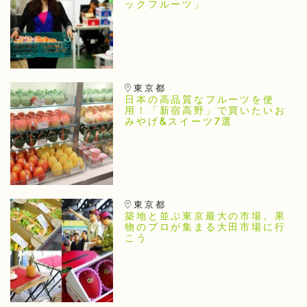
ックフルーツ」
東京都
日本の高品質なフルーツを使
用！「新宿高野」で買いたいお
みやげ&スイーツ7選
東京都
築地と並ぶ東京最大の市場。果
物のプロが集まる大田市場に行
こう