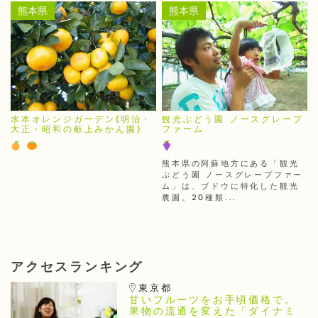
熊本県
熊本県
水本オレンジガーデン(明治・
観光ぶどう園 ノースグレープ
大正・昭和の献上みかん園)
ファーム
熊本県の阿蘇地方にある「観光
ぶどう園 ノースグレープファー
ム」は、ブドウに特化した観光
農園。20種類...
アクセスランキング
東京都
甘いフルーツをお手頃価格で。
果物の流通を変えた「ダイナミ