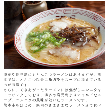
博多や鹿児島にもとんこつラーメンはありますが、熊
本では、とんこつ以外に
鳥ガラ
をスープに加えている
のが特徴です。
さらに、できあがったラーメンには
焦がしニンニク
を
トッピングしており、博多や鹿児島より
マイルドなス
ープ、ニンニクの風味
が効いたラーメンです。
熊本市をはじめ、県内のさまざまなラーメン店で食べ