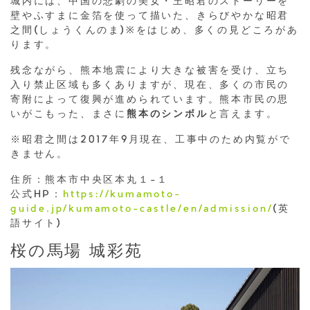
城内には、中国の悲劇の美女・王昭君のストーリーを
壁やふすまに金箔を使って描いた、きらびやかな昭君
之間(しょうくんのま)※をはじめ、多くの見どころがあ
ります。
残念ながら、熊本地震により大きな被害を受け、立ち
入り禁止区域も多くありますが、現在、多くの市民の
寄附によって復興が進められています。熊本市民の思
いがこもった、まさに
熊本のシンボル
と言えます。
※昭君之間は2017年9月現在、工事中のため内覧がで
きません。
住所：熊本市中央区本丸１−１
公式HP：
https://kumamoto-
guide.jp/kumamoto-castle/en/admission/
(英
語サイト)
桜の馬場 城彩苑