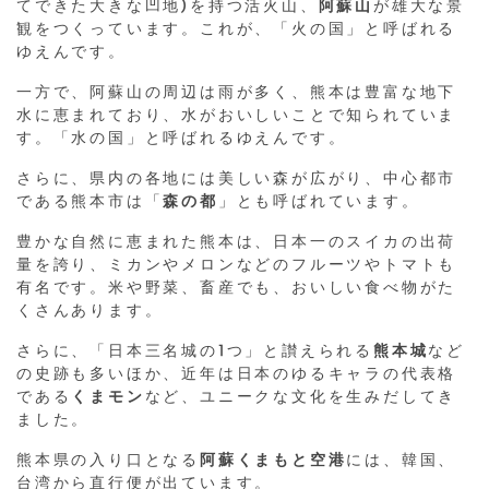
てできた大きな凹地)を持つ活火山、
阿蘇山
が雄大な景
観をつくっています。これが、「火の国」と呼ばれる
ゆえんです。
一方で、阿蘇山の周辺は雨が多く、熊本は豊富な地下
水に恵まれており、水がおいしいことで知られていま
す。「水の国」と呼ばれるゆえんです。
さらに、県内の各地には美しい森が広がり、中心都市
である熊本市は「
森の都
」とも呼ばれています。
豊かな自然に恵まれた熊本は、日本一のスイカの出荷
量を誇り、ミカンやメロンなどのフルーツやトマトも
有名です。米や野菜、畜産でも、おいしい食べ物がた
くさんあります。
さらに、「日本三名城の1つ」と讃えられる
熊本城
など
の史跡も多いほか、近年は日本のゆるキャラの代表格
である
くまモン
など、ユニークな文化を生みだしてき
ました。
熊本県の入り口となる
阿蘇くまもと空港
には、韓国、
台湾から直行便が出ています。