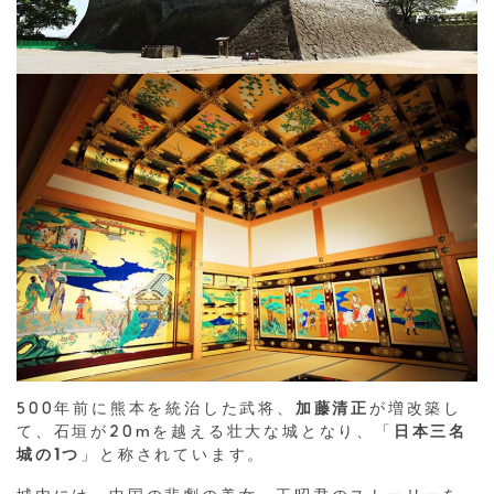
500年前に熊本を統治した武将、
加藤清正
が増改築し
て、石垣が20mを越える壮大な城となり、「
日本三名
城の1つ
」と称されています。