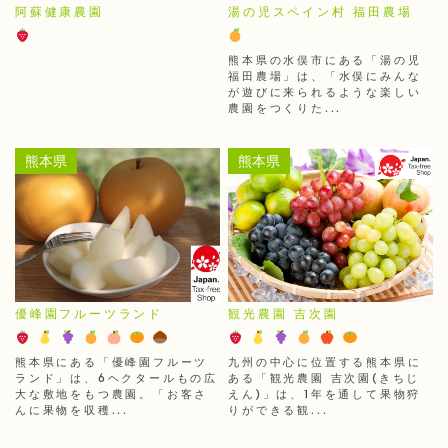
阿蘇健康農園
湯の児スペイン村 福田農場
熊本県の水俣市にある「湯の児
福田農場」は、「水俣にみんな
が遊びに来られるような楽しい
農園をつくりた...
熊本県
熊本県
優峰園フルーツランド
観光農園 吉次園
熊本県にある「優峰園フルーツ
九州の中心に位置する熊本県に
ランド」は、6ヘクタールもの広
ある「観光農園 吉次園(きちじ
大な敷地をもつ農園。「お客さ
えん)」は、1年を通して果物狩
んに果物を収穫...
りができる観...