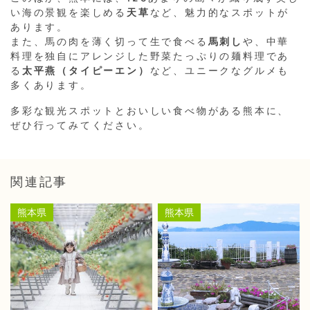
い海の景観を楽しめる
天草
など、魅力的なスポットが
あります。
また、馬の肉を薄く切って生で食べる
馬刺し
や、中華
料理を独自にアレンジした野菜たっぷりの麺料理であ
る
太平燕（タイピーエン）
など、ユニークなグルメも
多くあります。
多彩な観光スポットとおいしい食べ物がある熊本に、
ぜひ行ってみてください。
関連記事
熊本県
熊本県