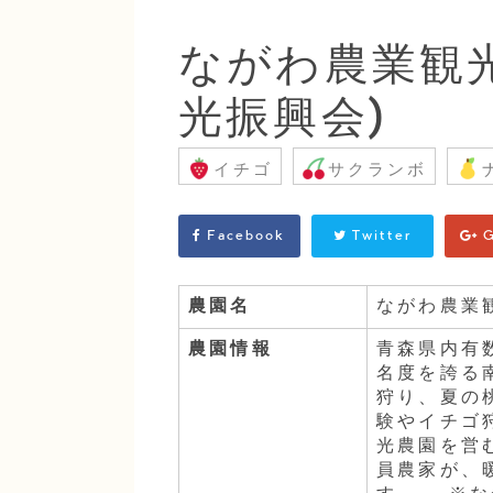
ながわ農業観
光振興会)
イチゴ
サクランボ
Facebook
Twitter
G
農園名
ながわ農業
農園情報
青森県内有
名度を誇る
狩り、夏の
験やイチゴ
光農園を営
員農家が、