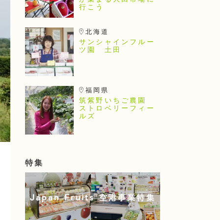
が集まる大田市場に
行こう
北海道
サンシャインフルー
ツ園 土田
福岡県
筑紫野いちご農園
ストロベリーフィー
ルズ
特集
Japan Fruits 空港事業特集