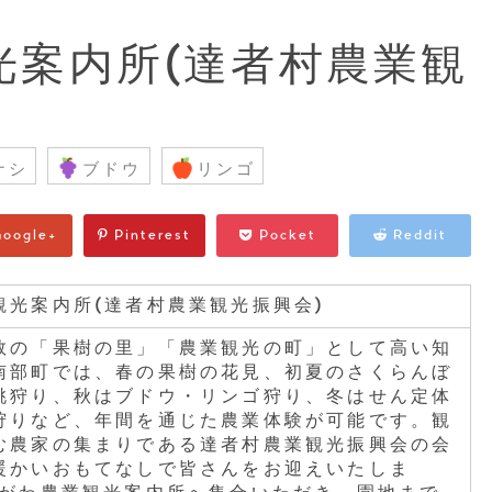
光案内所(達者村農業観
ナシ
ブドウ
リンゴ
oogle+
Pinterest
Pocket
Reddit
観光案内所(達者村農業観光振興会)
数の「果樹の里」「農業観光の町」として高い知
南部町では、春の果樹の花見、初夏のさくらんぼ
桃狩り、秋はブドウ・リンゴ狩り、冬はせん定体
狩りなど、年間を通じた農業体験が可能です。観
む農家の集まりである達者村農業観光振興会の会
暖かいおもてなしで皆さんをお迎えいたしま