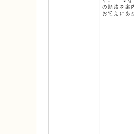
す。 ※な
の順路を案
お迎えにあ