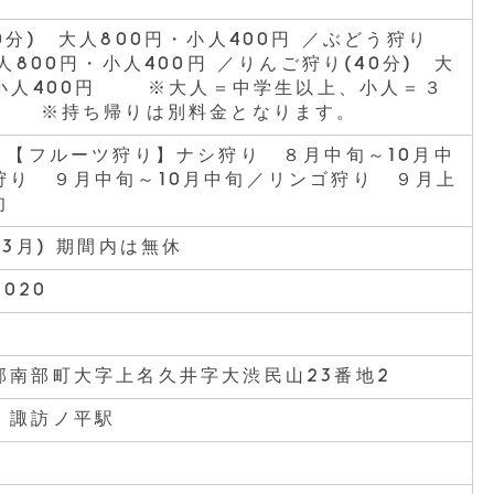
0分) 大人800円・小人400円 ／ぶどう狩り
大人800円・小人400円 ／りんご狩り(40分) 大
 小人400円 ※大人＝中学生以上、小人＝３
 ※持ち帰りは別料金となります。
時 【フルーツ狩り】ナシ狩り ８月中旬～10月中
狩り ９月中旬～10月中旬／リンゴ狩り ９月上
旬
～3月) 期間内は無休
3020
郡南部町大字上名久井字大渋民山23番地2
 諏訪ノ平駅