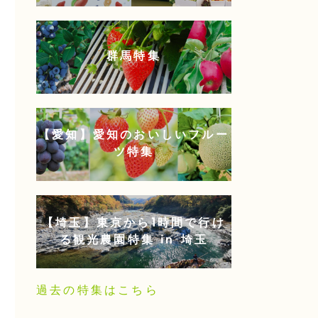
群馬特集
【愛知】愛知のおいしいフルー
ツ特集
【埼玉】東京から1時間で行け
る観光農園特集 in 埼玉
過去の特集はこちら