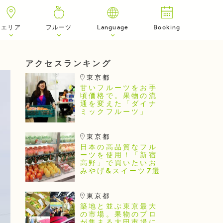
エリア
フルーツ
Language
Booking
アクセスランキング
東京都
甘いフルーツをお手
頃価格で。果物の流
通を変えた「ダイナ
ミックフルーツ」
東京都
日本の高品質なフル
ーツを使用！「新宿
高野」で買いたいお
みやげ&スイーツ7選
東京都
築地と並ぶ東京最大
の市場。果物のプロ