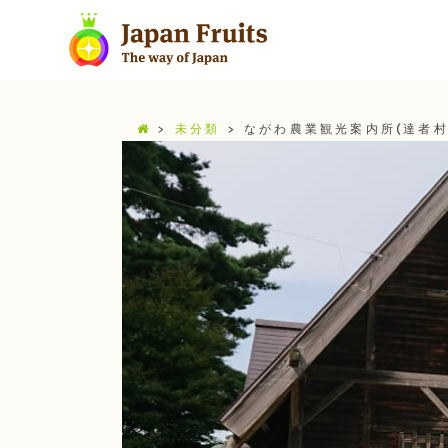
>
未分類
>
ながわ農業観光案内所(達者村