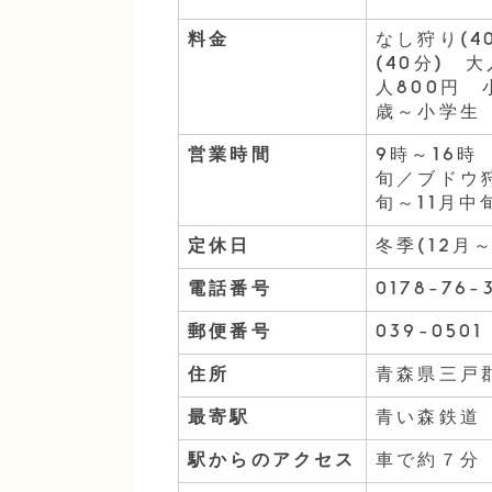
料金
なし狩り(4
(40分) 
人800円
歳～小学生
営業時間
9時～16
旬／ブドウ
旬～11月中
定休日
冬季(12月
電話番号
0178-76-
郵便番号
039-0501
住所
青森県三戸
最寄駅
青い森鉄道
駅からのアクセス
車で約７分