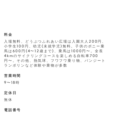
料金
入場無料、どうぶつふれあい広場は入園大人200円、
小学生100円、幼児(未就学児)無料。子供のポニー乗
馬は600円(4〜12歳まで)、乗馬は1000円〜。全長
4kmのサイクリングコースを楽しめる自転車700
円〜。その他、熱気球、フワフワ乗り物、バンジート
ランポリンなど体験や乗物が多数
営業時間
9〜18時
定休日
無休
電話番号