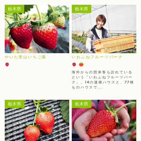
栃木県
栃木県
やいた里山いちご園
いわふねフルーツパーク
海外からの団体客も訪れている
という「いわふねフルーツパー
ク」。14の連棟ハウスと、77棟
ものハウスで...
栃木県
栃木県