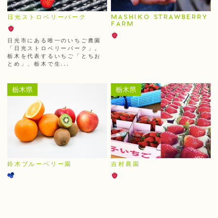
日光ストロベリーパーク
MASHIKO STRAWBERRY
FARM
日光市にある唯一のいちご農園
「日光ストロベリーパーク」。
栃木を代表するいちご「とちお
とめ」、栃木で生...
栃木県
栃木県
鈴木ブルーベリー園
吉村農園