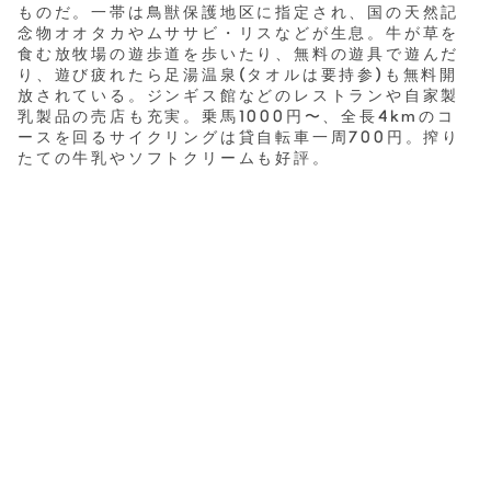
ものだ。一帯は鳥獣保護地区に指定され、国の天然記
念物オオタカやムササビ・リスなどが生息。牛が草を
食む放牧場の遊歩道を歩いたり、無料の遊具で遊んだ
り、遊び疲れたら足湯温泉(タオルは要持参)も無料開
放されている。ジンギス館などのレストランや自家製
乳製品の売店も充実。乗馬1000円〜、全長4kmのコ
ースを回るサイクリングは貸自転車一周700円。搾り
たての牛乳やソフトクリームも好評。