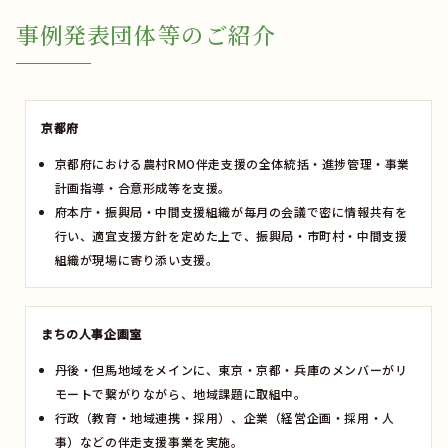
事例発表団体等のご紹介
京都府
京都府における農村RMO伴走支援の全体統括・進捗管理・事業
計画指導・合意形成等を支援。
府本庁・振興局・中間支援組織が毎月の会議で密に情報共有を
行い、適宜支援方針を定めた上で、振興局・市町村・中間支援
組織が現場に寄り添い支援。
まちの⼈事企画室
丹後・但馬地域をメインに、東京・京都・兵庫のメンバーがリ
モートで繋がりながら、地域課題に取組中。
行政（教育・地域連携・採用）、企業（経営企画・採用・人
事）などの伴走支援事業を実施。