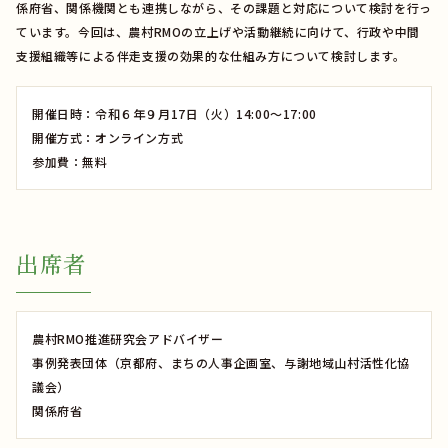
係府省、関係機関とも連携しながら、その課題と対応について検討を行っ
ています。今回は、農村RMOの立上げや活動継続に向けて、行政や中間
支援組織等による伴走支援の効果的な仕組み方について検討します。
開催日時：令和６年９⽉17⽇（⽕）14:00〜17:00
開催方式：オンライン⽅式
参加費：無料
出席者
農村RMO推進研究会アドバイザー
事例発表団体（京都府、まちの⼈事企画室、与謝地域⼭村活性化協
議会）
関係府省