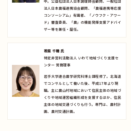
中。公益社団法人日本調理師会顧問、一般社団
法人日本農福連携協会顧問、「農福連携等応援
コンソーシアム」有識者、「ノウフク・アワー
ド」審査委員、「農」の機能発揮支援アドバイ
ザー等を兼任・歴任。
若菜 千穂 氏
特定非営利活動法人 いわて地域づくり支援セ
ンター 常務理事
岩手大学連合農学研究科博士課程修了。北海道
でコンサルとして働いた後、平成17年より現
職。主に農山村地域において住民主体の地域づ
くりや地域運営組織形成を支援するほか、住民
主体の地域交通づくりも行う。専門は、農村計
画、農村交通計画。