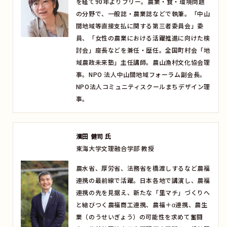
を経て90年よりフリー。農業・食・環境問題
の分野で、一般誌・農業誌などで執筆。「中山
間地域等直接支払に関する第三者委員会」委
員、「女性の農業における活躍推進に向けた検
討会」座長などを兼任・歴任。全国町村会「地
域農政未来塾」主任講師。農山漁村文化協会理
事。NPO 法人中山間地域フォーラム副会長。
NPO法人コミュニティスクールまちデザイン理
事。
濱田 健司 氏
東海大学文理融合学部 教授
農水省、厚労省、法務省を橋渡しするなど農福
連携の最前線で活躍。日本各地で講演し、農福
連携の先を見据え、新たな「里マチ」づくりへ
と結びつく農福商工連携、農福＋α連携、農生
業（のうせいぎょう）の可能性を求めて奮闘