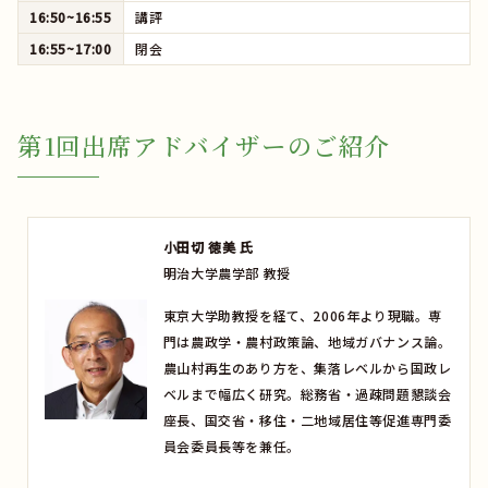
16:50~16:55
講評
16:55~17:00
閉会
第1回出席アドバイザーのご紹介
小田切 徳美 氏
明治大学農学部 教授
東京大学助教授を経て、2006年より現職。専
門は農政学・農村政策論、地域ガバナンス論。
農山村再生のあり方を、集落レベルから国政レ
ベルまで幅広く研究。総務省・過疎問題懇談会
座長、国交省・移住・二地域居住等促進専門委
員会委員長等を兼任。