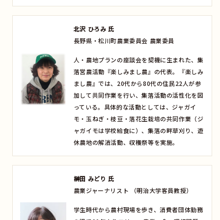
北沢 ひろみ 氏
長野県・松川町農業委員会 農業委員
人・農地プランの座談会を契機に生まれた、集
落営農活動『楽しみまし農』の代表。『楽しみ
まし農』では、20代から80代の住民22人が参
加して共同作業を行い、集落活動の活性化を図
っている。具体的な活動としては、ジャガイ
モ・玉ねぎ・枝豆・落花生栽培の共同作業（ジ
ャガイモは学校給食に）、集落の畔草刈り、遊
休農地の解消活動、収穫祭等を実施。
榊田 みどり 氏
農業ジャーナリスト （明治大学客員教授）
学生時代から農村現場を歩き、消費者団体勤務