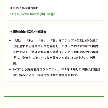
まちの人事企画室HP
https://www.machi-jinji.co.jp/
与謝地域⼭村活性化協議会
『農』、『観』、『福』、『食』をコンセプトに魅力ある豊か
さを追求する地域づくりを展開し、ポストコロナに向けて国内
だけでなく、海外の観光客を誘致することで地域の魅力を再発
見し、交流から移住へつなぎ豊かさを感じる農村づくりを展
開。
IoTによる高齢者見守りシステム、NFTを活用した関係人口創出
の仕組みにより、持続的な活動の確立を目指す。