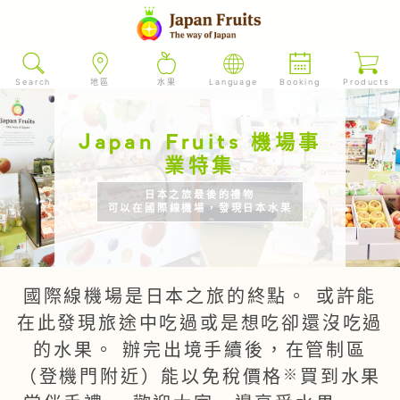
Search
地區
水果
Language
Booking
Products
Japan Fruits 機場事
業特集
日本之旅最後的禮物
可以在國際線機場，發現日本水果
國際線機場是日本之旅的終點。 或許能
在此發現旅途中吃過或是想吃卻還沒吃過
的水果。 辦完出境手續後，在管制區
※
（登機門附近）能以免稅價格
買到水果